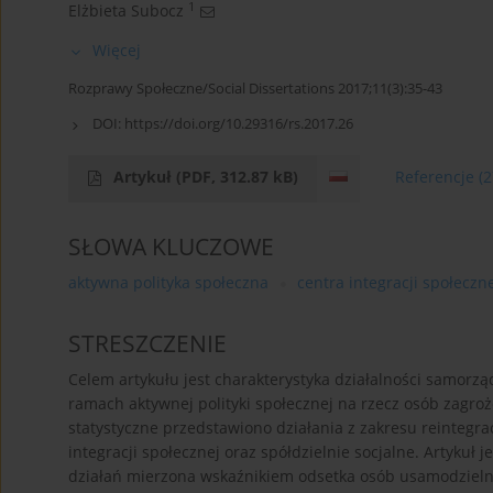
1
Elżbieta Subocz
Więcej
Rozprawy Społeczne/Social Dissertations 2017;11(3):35-43
DOI:
https://doi.org/10.29316/rs.2017.26
Artykuł
(PDF, 312.87 kB)
Referencje
(2
SŁOWA KLUCZOWE
aktywna polityka społeczna
centra integracji społeczn
STRESZCZENIE
Celem artykułu jest charakterystyka działalności samo
ramach aktywnej polityki społecznej na rzecz osób zagr
statystyczne przedstawiono działania z zakresu reintegra
integracji społecznej oraz spółdzielnie socjalne. Artykuł 
działań mierzona wskaźnikiem odsetka osób usamodzielni