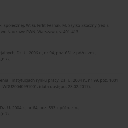
i społecznej, W: G. Firlit-Fesnak, M. Szylko-Skoczny (red.),
ctwo Naukowe PWN, Warszawa, s. 401-413.
alnych, Dz. U. 2006 r., nr 94, poz. 651 z późn. zm.,
2017).
nia i instytucjach rynku pracy, Dz. U. 2004 r., nr 99, poz. 1001
id=WDU20040991001, (data dostępu: 28.02.2017).
. U. 2004 r., nr 64, poz. 593 z późn. zm.,
2017).