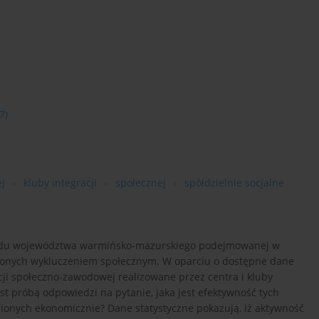
7)
ej
kluby integracji
społecznej
spółdzielnie socjalne
rządu województwa warmińsko-mazurskiego podejmowanej w
ożonych wykluczeniem społecznym. W oparciu o dostępne dane
cji społeczno-zawodowej realizowane przez centra i kluby
jest próbą odpowiedzi na pytanie, jaka jest efektywność tych
onych ekonomicznie? Dane statystyczne pokazują, iż aktywność