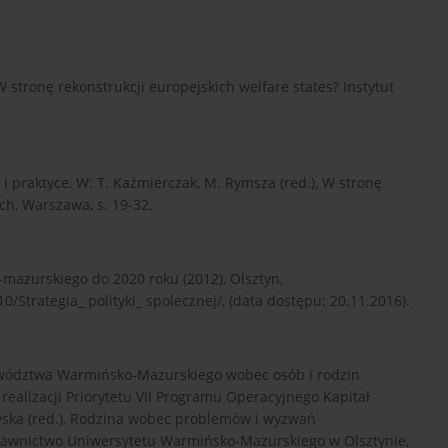
W stronę rekonstrukcji europejskich welfare states? Instytut
 i praktyce, W: T. Kaźmierczak, M. Rymsza (red.), W stronę
ch, Warszawa, s. 19-32.
mazurskiego do 2020 roku (2012), Olsztyn,
/Strategia_ polityki_ spolecznej/, (data dostępu: 20.11.2016).
ewództwa Warmińsko-Mazurskiego wobec osób i rodzin
ealizacji Priorytetu VII Programu Operacyjnego Kapitał
wska (red.), Rodzina wobec problemów i wyzwań
dawnictwo Uniwersytetu Warmińsko-Mazurskiego w Olsztynie,