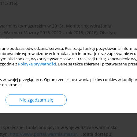
.11.2016).
e warmińsko-mazurskim w 2015r. Monitoring wdrażania
Warmia i Mazury 2015-2020 – rok 2015, (2016), Olsztyn,
2.2017).
ne podczas odwiedzania serwisu. Realizacja funkcji pozyskiwania informacj
obrowolnie wprowadzone w formularzach informacje oraz zapisywanie w u
 tym pliki cookies, wykorzystywane są w celu realizacji usług, zapewnienia 
016 rok w województwie warmińsko-mazurskim, (2016),
 zgodnie z
Polityką prywatności
. Dane są także zbierane i przetwarzane prze
.2017).
s w swojej przeglądarce. Ograniczenie stosowania plików cookies w konfigur
 na stronie.
dztwa warmińsko-mazurskiego w ujęciu pomocy społecznej za
pl/polityka-spoleczna/pomoc-i-integracja-spoleczna, (data
Nie zgadzam się
acji społecznej funkcjonujących w województwie warmińsko-
ztyn,
http://www.portal.warmia.mazur...
, (data dostępu: