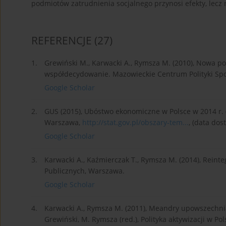
podmiotów zatrudnienia socjalnego przynosi efekty, lecz n
REFERENCJE
(27)
1.
Grewiński M., Karwacki A., Rymsza M. (2010), Nowa pol
współdecydowanie. Mazowieckie Centrum Polityki Spo
Google Scholar
2.
GUS (2015), Ubóstwo ekonomiczne w Polsce w 2014 r
Warszawa,
http://stat.gov.pl/obszary-tem...
, (data dos
Google Scholar
3.
Karwacki A., Kaźmierczak T., Rymsza M. (2014), Reinte
Publicznych, Warszawa.
Google Scholar
4.
Karwacki A., Rymsza M. (2011), Meandry upowszechnian
Grewiński, M. Rymsza (red.), Polityka aktywizacji w Po