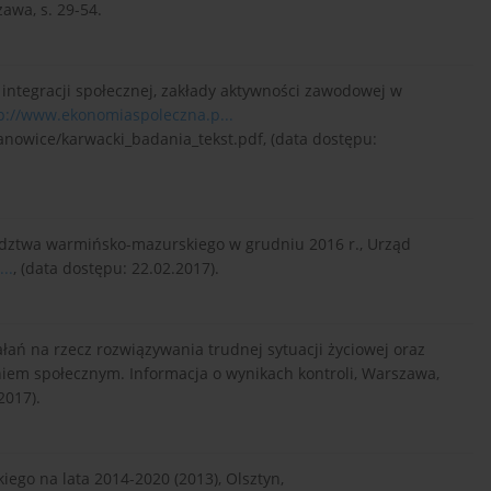
wa, s. 29-54.
by integracji społecznej, zakłady aktywności zawodowej w
p://www.ekonomiaspoleczna.p...
anowice/karwacki_badania_tekst.pdf, (data dostępu:
ództwa warmińsko-mazurskiego w grudniu 2016 r., Urząd
..
, (data dostępu: 22.02.2017).
ałań na rzecz rozwiązywania trudnej sytuacji życiowej oraz
em społecznym. Informacja o wynikach kontroli, Warszawa,
2017).
go na lata 2014-2020 (2013), Olsztyn,