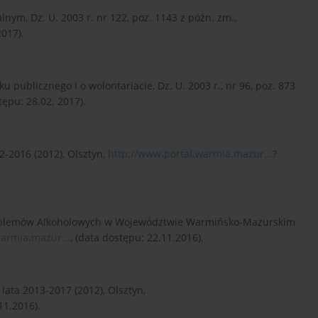
nym, Dz. U. 2003 r. nr 122, poz. 1143 z późn. zm.,
2017).
u publicznego i o wolontariacie, Dz. U. 2003 r., nr 96, poz. 873
tępu: 28.02. 2017).
2-2016 (2012), Olsztyn,
http://www.portal.warmia.mazur...
?
Problemów Alkoholowych w Województwie Warmińsko-Mazurskim
warmia.mazur...
, (data dostępu: 22.11.2016).
ata 2013-2017 (2012), Olsztyn,
11.2016).