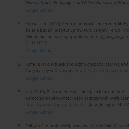
Wyższa Szkoła Pedagogiczna TWP w Warszawie, Warsza
Google Scholar
5.
Karwacki A. (2009), Centra integracji społecznej, klu
świetle badań. Instytut Spraw Publicznych, Toruń,
htt
/ekonomiaspoleczna.pl/public/materialy_ oss_ cis_pol
21.11.2016).
Google Scholar
6.
Komunikat o sytuacji społeczno-gospodarczej wojew
Statystyczny w Olsztynie,
http://olsztyn.stat.gov.pl/opr.
Google Scholar
7.
NIK (2013), Zatrudnienie socjalne jako instrument dzi
wzmocnienia aktywności osób zagrożonych wykluczeni
https://www.nik.gov.pl/plik/id...
, (data dostępu: 24.02.
Google Scholar
8.
Polityka Senioralna Województwa Warmińsko-Mazurskie