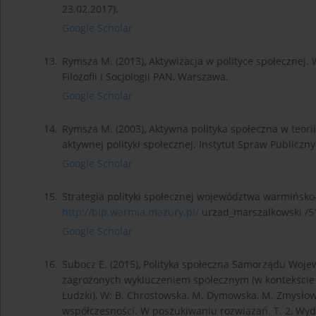
23.02.2017).
Google Scholar
13.
Rymsza M. (2013), Aktywizacja w polityce społecznej. 
Filozofii i Socjologii PAN, Warszawa.
Google Scholar
14.
Rymsza M. (2003), Aktywna polityka społeczna w teorii
aktywnej polityki społecznej. Instytut Spraw Publiczny
Google Scholar
15.
Strategia polityki społecznej województwa warmińsko-
http://bip.warmia.mazury.pl/
urzad_marszalkowski /510
Google Scholar
16.
Subocz E. (2015), Polityka społeczna Samorządu Woj
zagrożonych wykluczeniem społecznym (w kontekście r
Ludzki), W: B. Chrostowska, M. Dymowska, M. Zmysło
współczesności. W poszukiwaniu rozwiązań. T. 2, Wy