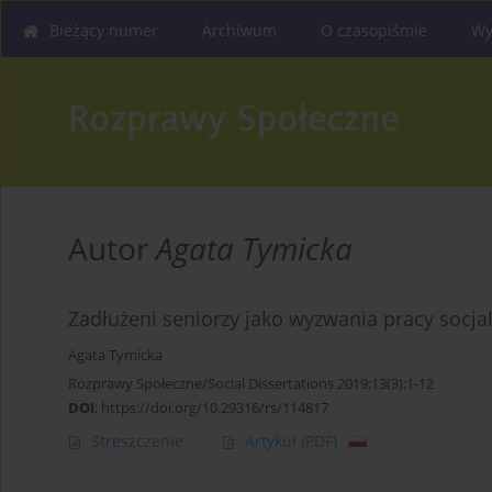
Bieżący numer
Archiwum
O czasopiśmie
Wy
Autor
Agata Tymicka
Zadłużeni seniorzy jako wyzwania pracy socja
Agata Tymicka
Rozprawy Społeczne/Social Dissertations 2019;13(3):1-12
DOI
:
https://doi.org/10.29316/rs/114817
Streszczenie
Artykuł
(PDF)