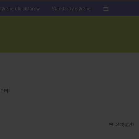
tyczne dla autorów
Standardy etyczne
lnej
Statystyki