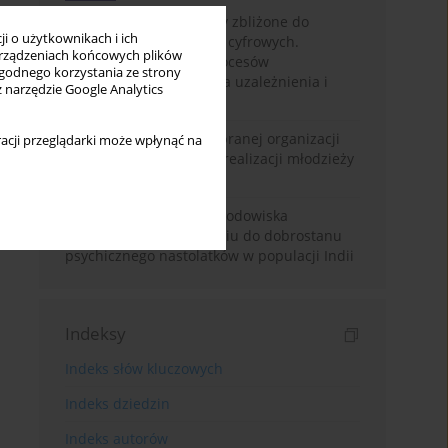
Loot boxy – mechanizmy zbliżone do
i o użytkownikach i ich
hazardu ukryte w grach cyfrowych.
rządzeniach końcowych plików
Narracyjny przegląd procesów
wygodnego korzystania ze strony
psychologicznych, ryzyka uzależnienia i
z narzędzie Google Analytics
regulacji prawnych
Znaczenie wsparcia wybranej organizacji
acji przeglądarki może wpłynąć na
pozarządowej dla samorealizacji młodzieży
pokolenia Z
Badanie osobowości i środowiska
rodzinnego w odniesieniu do dobrostanu
psychicznego nastolatków w populacji Indii
Indeksy
Indeks słów kluczowych
Indeks dziedzin
Indeks autorów