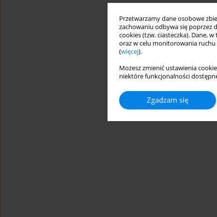
Przetwarzamy dane osobowe zbiera
zachowaniu odbywa się poprzez d
cookies (tzw. ciasteczka). Dane, w
oraz w celu monitorowania ruchu
(
więcej
).
Możesz zmienić ustawienia cookie
niektóre funkcjonalności dostępne
Zgadzam się