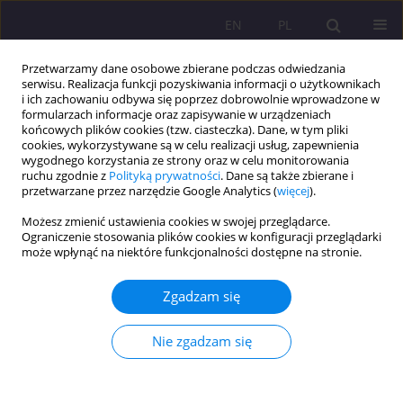
EN
PL
Przetwarzamy dane osobowe zbierane podczas odwiedzania
serwisu. Realizacja funkcji pozyskiwania informacji o użytkownikach
i ich zachowaniu odbywa się poprzez dobrowolnie wprowadzone w
formularzach informacje oraz zapisywanie w urządzeniach
końcowych plików cookies (tzw. ciasteczka). Dane, w tym pliki
cookies, wykorzystywane są w celu realizacji usług, zapewnienia
wygodnego korzystania ze strony oraz w celu monitorowania
ruchu zgodnie z
Polityką prywatności
. Dane są także zbierane i
przetwarzane przez narzędzie Google Analytics (
więcej
).
Autor
Aleksandra Błachnio
Możesz zmienić ustawienia cookies w swojej przeglądarce.
Ograniczenie stosowania plików cookies w konfiguracji przeglądarki
może wpłynąć na niektóre funkcjonalności dostępne na stronie.
ARTYKUŁ ORYGINALNY
STAROŚĆ JAKO ZADANIE DLA CZŁOWIEKA –
Zgadzam się
INSPIRACJE W NAUCZANIU JANA PAWŁA II
Jan Ryszard Błachnio
,
Aleksandra Błachnio
Nie zgadzam się
Rozprawy Społeczne/Social Dissertations 2015;9(4):57-63
DOI
:
https://doi.org/10.29316/rs/111120
Statystyki