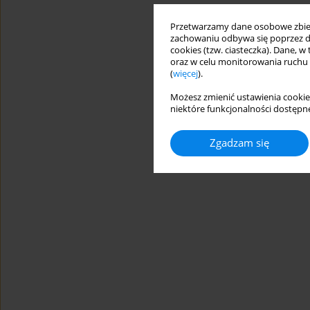
Przetwarzamy dane osobowe zbiera
zachowaniu odbywa się poprzez d
cookies (tzw. ciasteczka). Dane, w
oraz w celu monitorowania ruchu
(
więcej
).
Możesz zmienić ustawienia cookie
niektóre funkcjonalności dostępne
Zgadzam się