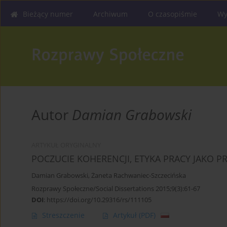
Bieżący numer
Archiwum
O czasopiśmie
Wy
Autor
Damian Grabowski
ARTYKUŁ ORYGINALNY
POCZUCIE KOHERENCJI, ETYKA PRACY JAKO 
Damian Grabowski
,
Żaneta Rachwaniec-Szczecińska
Rozprawy Społeczne/Social Dissertations 2015;9(3):61-67
DOI
:
https://doi.org/10.29316/rs/111105
Streszczenie
Artykuł
(PDF)