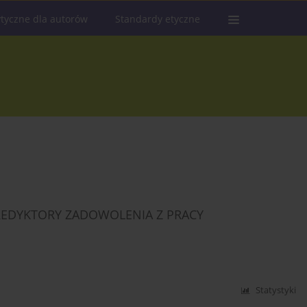
tyczne dla autorów
Standardy etyczne
PREDYKTORY ZADOWOLENIA Z PRACY
Statystyki