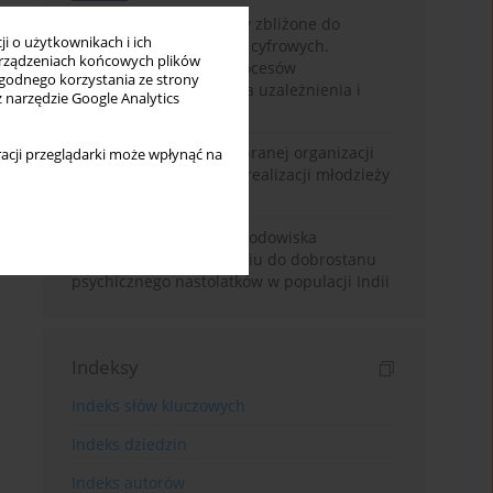
Loot boxy – mechanizmy zbliżone do
i o użytkownikach i ich
hazardu ukryte w grach cyfrowych.
rządzeniach końcowych plików
Narracyjny przegląd procesów
wygodnego korzystania ze strony
psychologicznych, ryzyka uzależnienia i
z narzędzie Google Analytics
regulacji prawnych
Znaczenie wsparcia wybranej organizacji
acji przeglądarki może wpłynąć na
pozarządowej dla samorealizacji młodzieży
pokolenia Z
Badanie osobowości i środowiska
rodzinnego w odniesieniu do dobrostanu
psychicznego nastolatków w populacji Indii
Indeksy
Indeks słów kluczowych
Indeks dziedzin
Indeks autorów