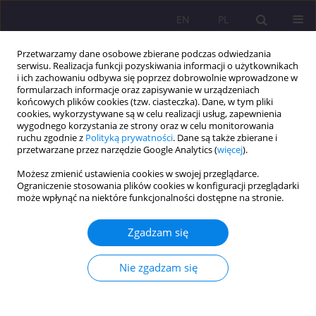
EN
PL
Przetwarzamy dane osobowe zbierane podczas odwiedzania
serwisu. Realizacja funkcji pozyskiwania informacji o użytkownikach
i ich zachowaniu odbywa się poprzez dobrowolnie wprowadzone w
formularzach informacje oraz zapisywanie w urządzeniach
końcowych plików cookies (tzw. ciasteczka). Dane, w tym pliki
cookies, wykorzystywane są w celu realizacji usług, zapewnienia
wygodnego korzystania ze strony oraz w celu monitorowania
ruchu zgodnie z
Polityką prywatności
. Dane są także zbierane i
przetwarzane przez narzędzie Google Analytics (
więcej
).
Autor
Ewa Plażuk
Możesz zmienić ustawienia cookies w swojej przeglądarce.
Ograniczenie stosowania plików cookies w konfiguracji przeglądarki
ARTYKUŁ PRZEGLĄDOWY
może wpłynąć na niektóre funkcjonalności dostępne na stronie.
Perspektywy ekonomiczne i społeczne
stosowania sztucznej inteligencji w medycynie –
Zgadzam się
korzyści, zagrożenia i wyzwania
Nie zgadzam się
Ewa Plażuk
Rozprawy Społeczne/Social Dissertations 2026;20(1):143-153
DOI
:
https://doi.org/10.29316/rs/222530
Statystyki