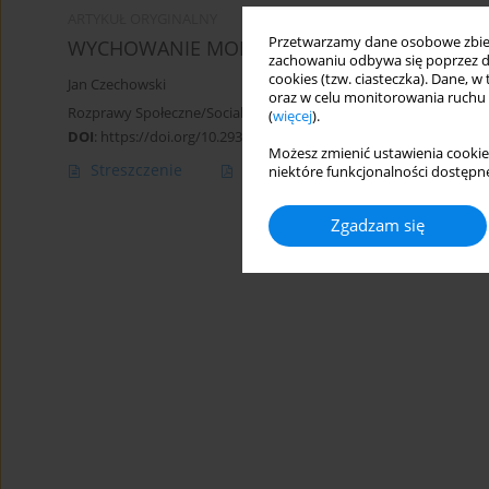
ARTYKUŁ ORYGINALNY
Przetwarzamy dane osobowe zbiera
WYCHOWANIE MORALNE W SPORCIE
zachowaniu odbywa się poprzez d
cookies (tzw. ciasteczka). Dane, w
Jan Czechowski
oraz w celu monitorowania ruchu
Rozprawy Społeczne/Social Dissertations 2015;9(3):77-86
(
więcej
).
DOI
:
https://doi.org/10.29316/rs/111107
Możesz zmienić ustawienia cookie
Streszczenie
Artykuł
(PDF)
niektóre funkcjonalności dostępne
Zgadzam się