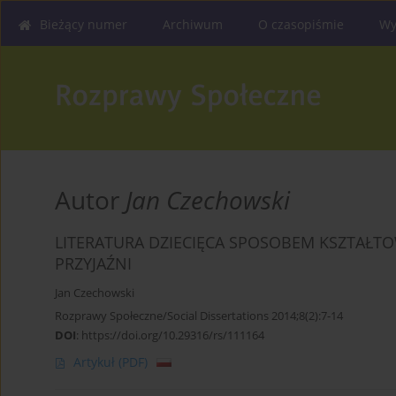
Bieżący numer
Archiwum
O czasopiśmie
Wy
Autor
Jan Czechowski
LITERATURA DZIECIĘCA SPOSOBEM KSZTAŁT
PRZYJAŹNI
Jan Czechowski
Rozprawy Społeczne/Social Dissertations 2014;8(2):7-14
DOI
:
https://doi.org/10.29316/rs/111164
Artykuł
(PDF)