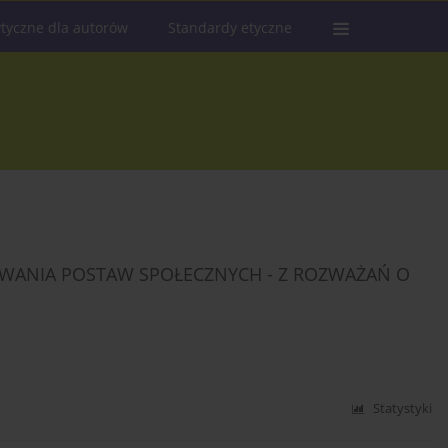
tyczne dla autorów
Standardy etyczne
OWANIA POSTAW SPOŁECZNYCH - Z ROZWAŻAŃ O
Statystyki