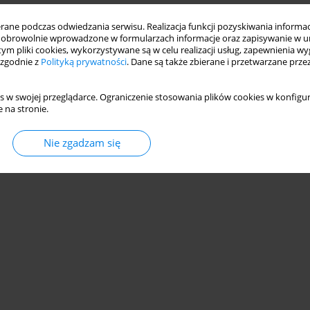
ne podczas odwiedzania serwisu. Realizacja funkcji pozyskiwania informacj
obrowolnie wprowadzone w formularzach informacje oraz zapisywanie w u
 tym pliki cookies, wykorzystywane są w celu realizacji usług, zapewnienia 
 zgodnie z
Polityką prywatności
. Dane są także zbierane i przetwarzane prze
s w swojej przeglądarce. Ograniczenie stosowania plików cookies w konfigur
Statystyki
 na stronie.
Nie zgadzam się