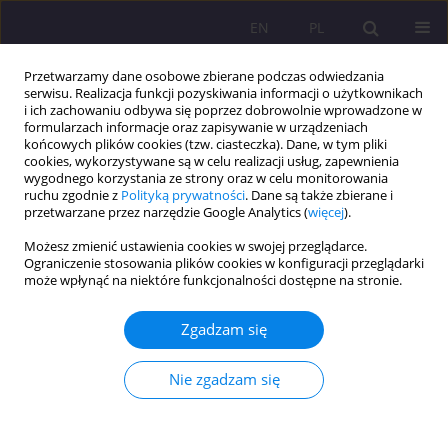
EN
PL
Przetwarzamy dane osobowe zbierane podczas odwiedzania
serwisu. Realizacja funkcji pozyskiwania informacji o użytkownikach
i ich zachowaniu odbywa się poprzez dobrowolnie wprowadzone w
formularzach informacje oraz zapisywanie w urządzeniach
końcowych plików cookies (tzw. ciasteczka). Dane, w tym pliki
cookies, wykorzystywane są w celu realizacji usług, zapewnienia
wygodnego korzystania ze strony oraz w celu monitorowania
ruchu zgodnie z
Polityką prywatności
. Dane są także zbierane i
przetwarzane przez narzędzie Google Analytics (
więcej
).
Autor
Jolanta Mazur
Możesz zmienić ustawienia cookies w swojej przeglądarce.
Ograniczenie stosowania plików cookies w konfiguracji przeglądarki
może wpłynąć na niektóre funkcjonalności dostępne na stronie.
KOMUNIKAT O WYNIKACH BADAŃ; KOMUNIKAT Z KONFERENCJI
SPRAWOZDANIE Z MIĘDZYNARODOWEJ
Zgadzam się
KONFERENCJI NAUKOWEJ „ HISTORYCZNE
KONTEKSTY RELACJI UCZEŃ – MISTRZ – UCZEŃ.
Nie zgadzam się
ŹRÓDŁA WIELKOŚCI MISTRZÓW"
Jolanta Mazur
,
Natalia Rapa
Rozprawy Społeczne/Social Dissertations 2013;7(2):239-244