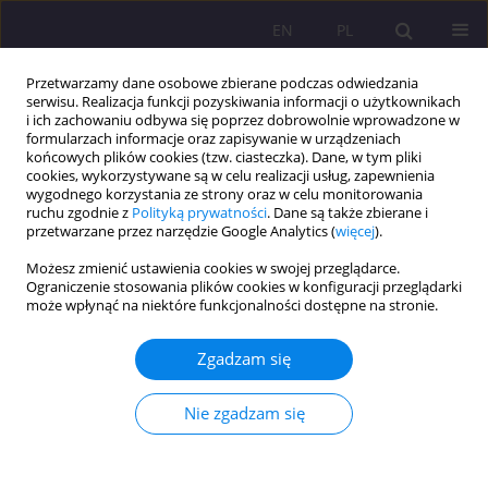
EN
PL
Przetwarzamy dane osobowe zbierane podczas odwiedzania
serwisu. Realizacja funkcji pozyskiwania informacji o użytkownikach
i ich zachowaniu odbywa się poprzez dobrowolnie wprowadzone w
formularzach informacje oraz zapisywanie w urządzeniach
końcowych plików cookies (tzw. ciasteczka). Dane, w tym pliki
cookies, wykorzystywane są w celu realizacji usług, zapewnienia
wygodnego korzystania ze strony oraz w celu monitorowania
ruchu zgodnie z
Polityką prywatności
. Dane są także zbierane i
przetwarzane przez narzędzie Google Analytics (
więcej
).
Autor
Jolanta Skubisz
Możesz zmienić ustawienia cookies w swojej przeglądarce.
Ograniczenie stosowania plików cookies w konfiguracji przeglądarki
może wpłynąć na niektóre funkcjonalności dostępne na stronie.
ARTYKUŁ RECENZYJNY
BOGUSŁAW ŚLIWERSKI, „EDUKACJA (W) POLITYCE.
Zgadzam się
POLITYKA (W) EDUKACJI. INSPIRACJE DO BADAŃ
POLITYKI OŚWIATOWEJ”, OFICYNA WYDAWNICZA
Nie zgadzam się
„IMPULS”, KRAKÓW 2015, WYD. 1, SS. 676
Jolanta Skubisz
Rozprawy Społeczne/Social Dissertations 2016;10(3):86-88