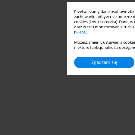
Przetwarzamy dane osobowe zbiera
zachowaniu odbywa się poprzez d
cookies (tzw. ciasteczka). Dane, w
oraz w celu monitorowania ruchu
(
więcej
).
Możesz zmienić ustawienia cookie
niektóre funkcjonalności dostępne
Zgadzam się