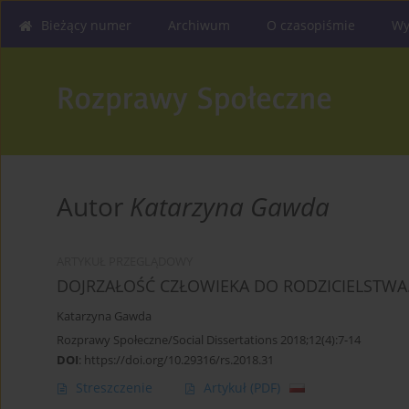
Bieżący numer
Archiwum
O czasopiśmie
Wy
Autor
Katarzyna Gawda
ARTYKUŁ PRZEGLĄDOWY
DOJRZAŁOŚĆ CZŁOWIEKA DO RODZICIELSTWA
Katarzyna Gawda
Rozprawy Społeczne/Social Dissertations 2018;12(4):7-14
DOI
:
https://doi.org/10.29316/rs.2018.31
Streszczenie
Artykuł
(PDF)