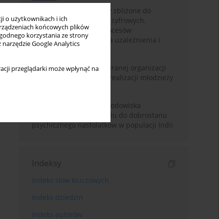
Loot boxy – mechanizmy zbliżone do
i o użytkownikach i ich
hazardu ukryte w grach cyfrowych.
rządzeniach końcowych plików
Narracyjny przegląd procesów
wygodnego korzystania ze strony
psychologicznych, ryzyka uzależnienia i
z narzędzie Google Analytics
regulacji prawnych
Znaczenie wsparcia wybranej organizacji
acji przeglądarki może wpłynąć na
pozarządowej dla samorealizacji młodzieży
pokolenia Z
Badanie osobowości i środowiska
rodzinnego w odniesieniu do dobrostanu
psychicznego nastolatków w populacji Indii
Indeksy
Indeks słów kluczowych
Indeks dziedzin
Indeks autorów