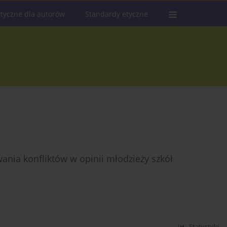
tyczne dla autorów
Standardy etyczne
nia konfliktów w opinii młodzieży szkół
Statystyki