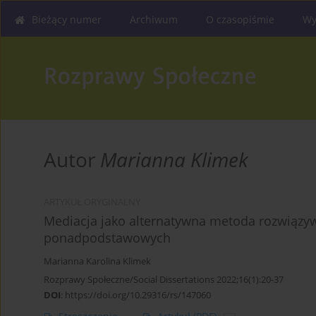
Bieżący numer
Archiwum
O czasopiśmie
Wy
Autor
Marianna Klimek
ARTYKUŁ ORYGINALNY
Mediacja jako alternatywna metoda rozwiązywa
ponadpodstawowych
Marianna Karolina Klimek
Rozprawy Społeczne/Social Dissertations 2022;16(1):20-37
DOI
:
https://doi.org/10.29316/rs/147060