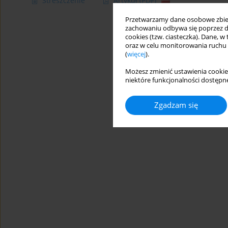
Streszczenie
Artykuł
(PDF)
Przetwarzamy dane osobowe zbiera
zachowaniu odbywa się poprzez d
cookies (tzw. ciasteczka). Dane, w
oraz w celu monitorowania ruchu
(
więcej
).
Możesz zmienić ustawienia cookie
niektóre funkcjonalności dostępne
Zgadzam się