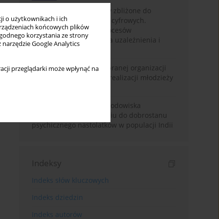
Loot boxy – mechanizmy zbliżone do
i o użytkownikach i ich
hazardu ukryte w grach cyfrowych.
rządzeniach końcowych plików
Narracyjny przegląd procesów
wygodnego korzystania ze strony
psychologicznych, ryzyka uzależnienia i
z narzędzie Google Analytics
regulacji prawnych
Znaczenie wsparcia wybranej organizacji
acji przeglądarki może wpłynąć na
pozarządowej dla samorealizacji młodzieży
pokolenia Z
Badanie osobowości i środowiska
rodzinnego w odniesieniu do dobrostanu
psychicznego nastolatków w populacji Indii
Indeksy
Indeks słów kluczowych
Indeks dziedzin
Indeks autorów