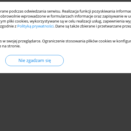
ne podczas odwiedzania serwisu. Realizacja funkcji pozyskiwania informacj
obrowolnie wprowadzone w formularzach informacje oraz zapisywanie w u
 tym pliki cookies, wykorzystywane są w celu realizacji usług, zapewnienia 
 zgodnie z
Polityką prywatności
. Dane są także zbierane i przetwarzane prze
s w swojej przeglądarce. Ograniczenie stosowania plików cookies w konfigur
 na stronie.
Nie zgadzam się