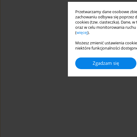
Przetwarzamy dane osobowe zbiera
zachowaniu odbywa się poprzez d
cookies (tzw. ciasteczka). Dane, w
oraz w celu monitorowania ruchu
(
więcej
).
Możesz zmienić ustawienia cookie
niektóre funkcjonalności dostępne
Zgadzam się