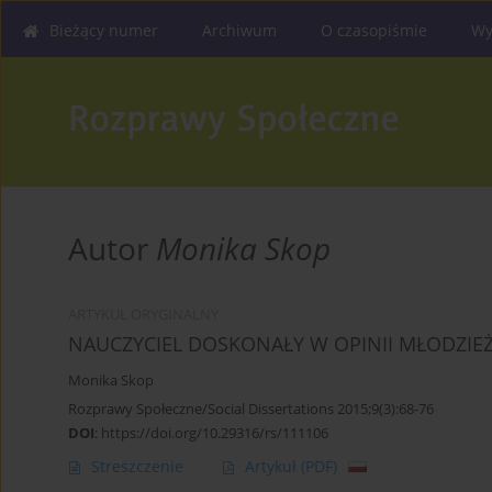
Bieżący numer
Archiwum
O czasopiśmie
Wy
Autor
Monika Skop
ARTYKUŁ ORYGINALNY
NAUCZYCIEL DOSKONAŁY W OPINII MŁODZIE
Monika Skop
Rozprawy Społeczne/Social Dissertations 2015;9(3):68-76
DOI
:
https://doi.org/10.29316/rs/111106
Streszczenie
Artykuł
(PDF)