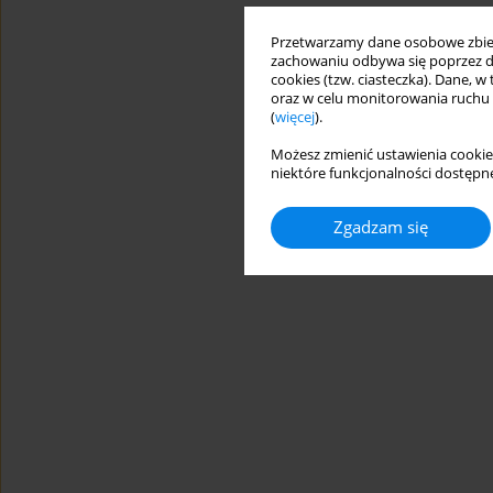
Przetwarzamy dane osobowe zbiera
zachowaniu odbywa się poprzez d
cookies (tzw. ciasteczka). Dane, w
oraz w celu monitorowania ruchu
(
więcej
).
Możesz zmienić ustawienia cookie
niektóre funkcjonalności dostępne
Zgadzam się