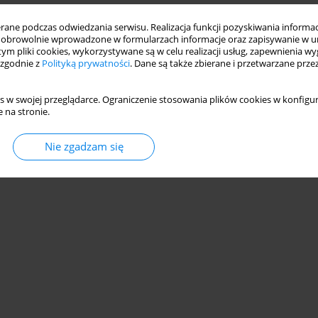
ne podczas odwiedzania serwisu. Realizacja funkcji pozyskiwania informacj
obrowolnie wprowadzone w formularzach informacje oraz zapisywanie w u
 tym pliki cookies, wykorzystywane są w celu realizacji usług, zapewnienia 
 zgodnie z
Polityką prywatności
. Dane są także zbierane i przetwarzane prze
s w swojej przeglądarce. Ograniczenie stosowania plików cookies w konfigur
 na stronie.
Nie zgadzam się