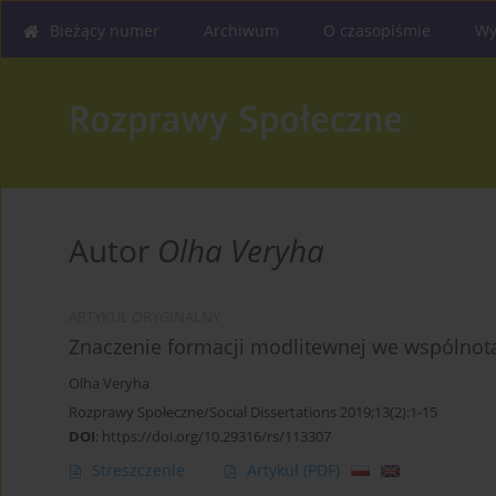
Bieżący numer
Archiwum
O czasopiśmie
Wy
Autor
Olha Veryha
ARTYKUŁ ORYGINALNY
Znaczenie formacji modlitewnej we wspólnota
Olha Veryha
Rozprawy Społeczne/Social Dissertations 2019;13(2):1-15
DOI
:
https://doi.org/10.29316/rs/113307
Streszczenie
Artykuł
(PDF)