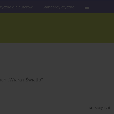
tyczne dla autorów
Standardy etyczne
ch „Wiara i Światło”
Statystyki