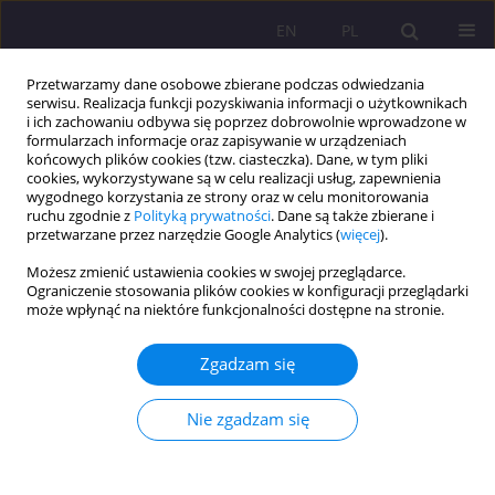
EN
PL
Przetwarzamy dane osobowe zbierane podczas odwiedzania
serwisu. Realizacja funkcji pozyskiwania informacji o użytkownikach
i ich zachowaniu odbywa się poprzez dobrowolnie wprowadzone w
formularzach informacje oraz zapisywanie w urządzeniach
końcowych plików cookies (tzw. ciasteczka). Dane, w tym pliki
cookies, wykorzystywane są w celu realizacji usług, zapewnienia
wygodnego korzystania ze strony oraz w celu monitorowania
ruchu zgodnie z
Polityką prywatności
. Dane są także zbierane i
przetwarzane przez narzędzie Google Analytics (
więcej
).
Autor
Paweł Janulewicz
Możesz zmienić ustawienia cookies w swojej przeglądarce.
Ograniczenie stosowania plików cookies w konfiguracji przeglądarki
może wpłynąć na niektóre funkcjonalności dostępne na stronie.
ARTYKUŁ ORYGINALNY
PODSTAWY PRAWNE, DETERMINANTY I
Zgadzam się
PRAKTYCZNE PRZYKŁADY WSPÓŁPRACY
TRANSGRANICZNEJ
Nie zgadzam się
Mieczysław Adamowicz
,
Paweł Janulewicz
Rozprawy Społeczne/Social Dissertations 2018;12(2):57-64
DOI
:
https://doi.org/10.29316/rs.2018.20