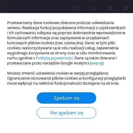
EN
PL
Przetwarzamy dane osobowe zbierane podczas odwiedzania
serwisu. Realizacja funkcji pozyskiwania informacji o użytkownikach
i ich zachowaniu odbywa się poprzez dobrowolnie wprowadzone w
formularzach informacje oraz zapisywanie w urządzeniach
końcowych plików cookies (tzw. ciasteczka). Dane, w tym pliki
cookies, wykorzystywane są w celu realizacji usług, zapewnienia
wygodnego korzystania ze strony oraz w celu monitorowania
ruchu zgodnie z
Polityką prywatności
. Dane są także zbierane i
przetwarzane przez narzędzie Google Analytics (
więcej
).
Autor
Michalina Apelska
Możesz zmienić ustawienia cookies w swojej przeglądarce.
Ograniczenie stosowania plików cookies w konfiguracji przeglądarki
może wpłynąć na niektóre funkcjonalności dostępne na stronie.
KAPITAŁ LUDZKI JAKO CZYNNIK
KONKURENCYJNOŚCI NIEPUBLICZNEJ SZKOŁY
Zgadzam się
WYŻSZEJ
Mieczysław Adamowicz
,
Michalina Apelska
Nie zgadzam się
Rozprawy Społeczne/Social Dissertations 2013;7(2):205-232
DOI
:
https://doi.org/10.29316/rs/111227
Statystyki