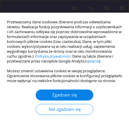
EN
PL
Przetwarzamy dane osobowe zbierane podczas odwiedzania
serwisu. Realizacja funkcji pozyskiwania informacji o użytkownikach
i ich zachowaniu odbywa się poprzez dobrowolnie wprowadzone w
formularzach informacje oraz zapisywanie w urządzeniach
końcowych plików cookies (tzw. ciasteczka). Dane, w tym pliki
cookies, wykorzystywane są w celu realizacji usług, zapewnienia
wygodnego korzystania ze strony oraz w celu monitorowania
ruchu zgodnie z
Polityką prywatności
. Dane są także zbierane i
przetwarzane przez narzędzie Google Analytics (
więcej
).
Autor
Hanna Arciszewska
Możesz zmienić ustawienia cookies w swojej przeglądarce.
Ograniczenie stosowania plików cookies w konfiguracji przeglądarki
może wpłynąć na niektóre funkcjonalności dostępne na stronie.
ARTYKUŁ PRZEGLĄDOWY
Wielokulturowość społeczeństwa polskiego –
Zgadzam się
wyzwania edukacyjne i badawcze
Hanna Arciszewska
Nie zgadzam się
Rozprawy Społeczne/Social Dissertations 2023;17(1):1-19
DOI
:
https://doi.org/10.29316/rs/162406
Statystyki