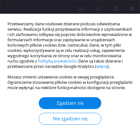
EN
PL
Przetwarzamy dane osobowe zbierane podczas odwiedzania
serwisu. Realizacja funkcji pozyskiwania informacji o użytkownikach
i ich zachowaniu odbywa się poprzez dobrowolnie wprowadzone w
formularzach informacje oraz zapisywanie w urządzeniach
końcowych plików cookies (tzw. ciasteczka). Dane, w tym pliki
cookies, wykorzystywane są w celu realizacji usług, zapewnienia
wygodnego korzystania ze strony oraz w celu monitorowania
ruchu zgodnie z
Polityką prywatności
. Dane są także zbierane i
przetwarzane przez narzędzie Google Analytics (
więcej
).
Autor
Katarzyna Bałandynowicz-
Możesz zmienić ustawienia cookies w swojej przeglądarce.
Panfil
Ograniczenie stosowania plików cookies w konfiguracji przeglądarki
może wpłynąć na niektóre funkcjonalności dostępne na stronie.
ARTYKUŁ PRZEGLĄDOWY
Zgadzam się
Metodyka badań nad starszymi konsumentami –
systematyczny przegląd literatury
Nie zgadzam się
Katarzyna Bałandynowicz-Panfil
Rozprawy Społeczne/Social Dissertations 2019;13(4):70-82