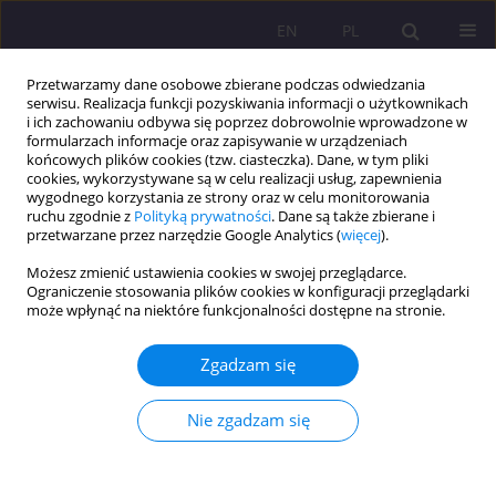
EN
PL
Przetwarzamy dane osobowe zbierane podczas odwiedzania
serwisu. Realizacja funkcji pozyskiwania informacji o użytkownikach
i ich zachowaniu odbywa się poprzez dobrowolnie wprowadzone w
formularzach informacje oraz zapisywanie w urządzeniach
końcowych plików cookies (tzw. ciasteczka). Dane, w tym pliki
cookies, wykorzystywane są w celu realizacji usług, zapewnienia
wygodnego korzystania ze strony oraz w celu monitorowania
ruchu zgodnie z
Polityką prywatności
. Dane są także zbierane i
przetwarzane przez narzędzie Google Analytics (
więcej
).
Autor
Wiesław Babik
Możesz zmienić ustawienia cookies w swojej przeglądarce.
Ograniczenie stosowania plików cookies w konfiguracji przeglądarki
może wpłynąć na niektóre funkcjonalności dostępne na stronie.
ARTYKUŁ ORYGINALNY
Biblioteka… to ekologia informacji
Zgadzam się
Wiesław Babik
Rozprawy Społeczne/Social Dissertations 2019;13(2):16-25
Nie zgadzam się
DOI
:
https://doi.org/10.29316/rs/113308
Statystyki