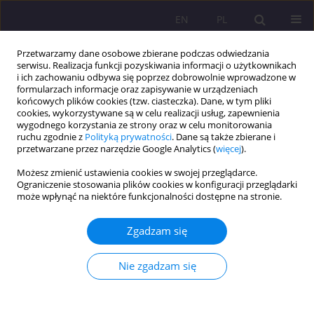
EN
PL
Przetwarzamy dane osobowe zbierane podczas odwiedzania
serwisu. Realizacja funkcji pozyskiwania informacji o użytkownikach
i ich zachowaniu odbywa się poprzez dobrowolnie wprowadzone w
formularzach informacje oraz zapisywanie w urządzeniach
końcowych plików cookies (tzw. ciasteczka). Dane, w tym pliki
cookies, wykorzystywane są w celu realizacji usług, zapewnienia
wygodnego korzystania ze strony oraz w celu monitorowania
ruchu zgodnie z
Polityką prywatności
. Dane są także zbierane i
przetwarzane przez narzędzie Google Analytics (
więcej
).
Autor
Barbara Bergier
Możesz zmienić ustawienia cookies w swojej przeglądarce.
Ograniczenie stosowania plików cookies w konfiguracji przeglądarki
POSTAWY STUDENTÓW PAŃSTWOWEJ SZKOŁY
może wpłynąć na niektóre funkcjonalności dostępne na stronie.
WYŻSZEJ W BIAŁEJ PODLASKIEJ WOBEC OSÓB Z
NIEPEŁNOSPRAWNOŚCIĄ
Zgadzam się
Barbara Bergier
,
Agnieszka Kajczuk
Nie zgadzam się
Rozprawy Społeczne/Social Dissertations 2014;8(2):55-61
DOI
:
https://doi.org/10.29316/rs/111170
Statystyki