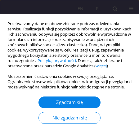
EN
PL
Przetwarzamy dane osobowe zbierane podczas odwiedzania
serwisu. Realizacja funkcji pozyskiwania informacji o użytkownikach
i ich zachowaniu odbywa się poprzez dobrowolnie wprowadzone w
formularzach informacje oraz zapisywanie w urządzeniach
końcowych plików cookies (tzw. ciasteczka). Dane, w tym pliki
cookies, wykorzystywane są w celu realizacji usług, zapewnienia
wygodnego korzystania ze strony oraz w celu monitorowania
ruchu zgodnie z
Polityką prywatności
. Dane są także zbierane i
przetwarzane przez narzędzie Google Analytics (
więcej
).
Autor
Lyliya Borhulevych
Możesz zmienić ustawienia cookies w swojej przeglądarce.
Ograniczenie stosowania plików cookies w konfiguracji przeglądarki
może wpłynąć na niektóre funkcjonalności dostępne na stronie.
ARTYKUŁ PRZEGLĄDOWY
MEDIALNE FORMY POPULARYZACJI MUZYKI
Zgadzam się
POWAŻNEJ
Lyliya Borhulevych
Nie zgadzam się
Rozprawy Społeczne/Social Dissertations 2016;10(3):28-35
DOI
:
https://doi.org/10.29316/rs/111045
Statystyki