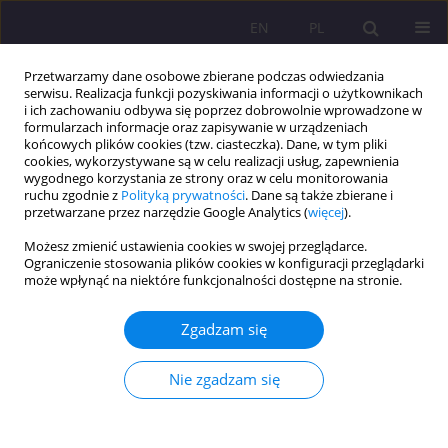
EN
PL
Przetwarzamy dane osobowe zbierane podczas odwiedzania
serwisu. Realizacja funkcji pozyskiwania informacji o użytkownikach
i ich zachowaniu odbywa się poprzez dobrowolnie wprowadzone w
formularzach informacje oraz zapisywanie w urządzeniach
końcowych plików cookies (tzw. ciasteczka). Dane, w tym pliki
cookies, wykorzystywane są w celu realizacji usług, zapewnienia
wygodnego korzystania ze strony oraz w celu monitorowania
ruchu zgodnie z
Polityką prywatności
. Dane są także zbierane i
przetwarzane przez narzędzie Google Analytics (
więcej
).
Autor
Urszula Bronowicka-
Możesz zmienić ustawienia cookies w swojej przeglądarce.
Mielniczuk
Ograniczenie stosowania plików cookies w konfiguracji przeglądarki
może wpłynąć na niektóre funkcjonalności dostępne na stronie.
ARTYKUŁ ORYGINALNY
Zgadzam się
ZDOBIENIE CIAŁA PERSONELU MEDYCZNEGO W
OPINIACH PACJENTÓW
Nie zgadzam się
Elżbieta Rutkowska
,
Ireneusz Hałas
,
Urszula Bronowicka-Mielniczuk
,
Dominika Wysokińska
Rozprawy Społeczne/Social Dissertations 2020;14(2):138-150