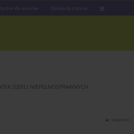
tyczne dla autorów
Standardy etyczne
MATEK DZIECI NIEPEŁNOSPRAWNYCH
Statystyki