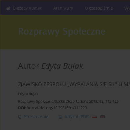
Bieżący numer
Archiwum
O czasopiśmie
Wy
Autor
Edyta Bujak
ZJAWISKO ZESPOŁU „WYPALANIA SIĘ SIŁ” U 
Edyta Bujak
Rozprawy Społeczne/Social Dissertations 2013;7(2):112-125
DOI
:
https://doi.org/10.29316/rs/111220
Streszczenie
Artykuł
(PDF)