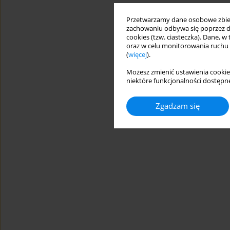
Przetwarzamy dane osobowe zbiera
zachowaniu odbywa się poprzez d
cookies (tzw. ciasteczka). Dane, w
oraz w celu monitorowania ruchu
(
więcej
).
Możesz zmienić ustawienia cookie
niektóre funkcjonalności dostępne
Zgadzam się