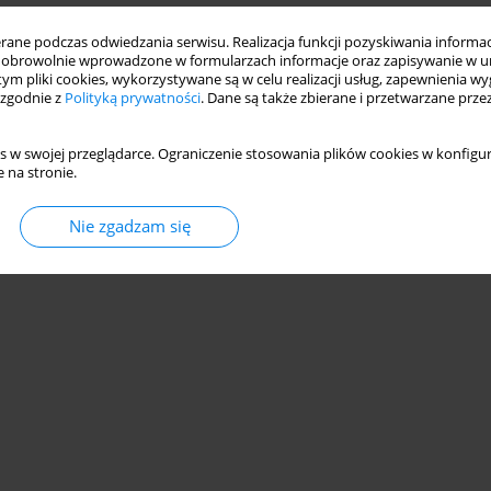
ne podczas odwiedzania serwisu. Realizacja funkcji pozyskiwania informacj
obrowolnie wprowadzone w formularzach informacje oraz zapisywanie w u
 tym pliki cookies, wykorzystywane są w celu realizacji usług, zapewnienia 
 zgodnie z
Polityką prywatności
. Dane są także zbierane i przetwarzane prze
s w swojej przeglądarce. Ograniczenie stosowania plików cookies w konfigur
 na stronie.
Nie zgadzam się