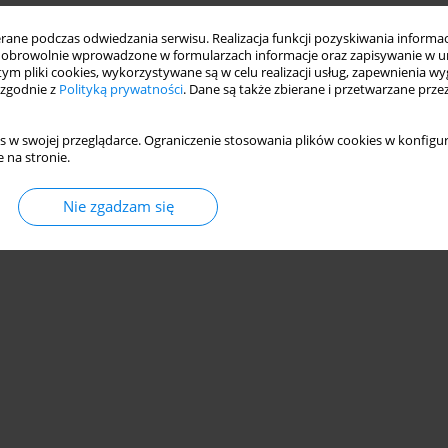
ne podczas odwiedzania serwisu. Realizacja funkcji pozyskiwania informacj
obrowolnie wprowadzone w formularzach informacje oraz zapisywanie w u
 tym pliki cookies, wykorzystywane są w celu realizacji usług, zapewnienia 
 zgodnie z
Polityką prywatności
. Dane są także zbierane i przetwarzane prze
s w swojej przeglądarce. Ograniczenie stosowania plików cookies w konfigur
 na stronie.
Nie zgadzam się