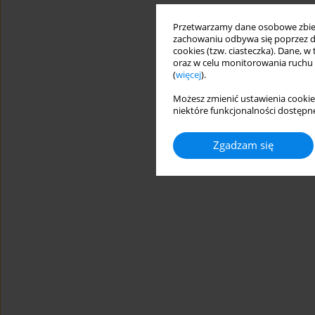
Przetwarzamy dane osobowe zbiera
zachowaniu odbywa się poprzez d
cookies (tzw. ciasteczka). Dane, w
oraz w celu monitorowania ruchu
(
więcej
).
Możesz zmienić ustawienia cookie
niektóre funkcjonalności dostępne
Zgadzam się