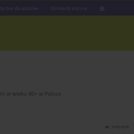
tyczne dla autorów
Standardy etyczne
mi w wieku 80+ w Polsce
Statystyki