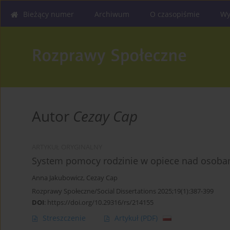
Bieżący numer
Archiwum
O czasopiśmie
Wy
Autor
Cezay Cap
ARTYKUŁ ORYGINALNY
System pomocy rodzinie w opiece nad osoba
Anna Jakubowicz
,
Cezay Cap
Rozprawy Społeczne/Social Dissertations 2025;19(1):387-399
DOI
:
https://doi.org/10.29316/rs/214155
Streszczenie
Artykuł
(PDF)