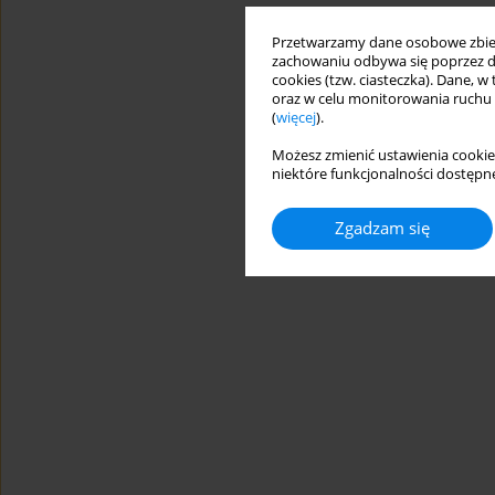
Przetwarzamy dane osobowe zbiera
zachowaniu odbywa się poprzez d
cookies (tzw. ciasteczka). Dane, w
oraz w celu monitorowania ruchu
(
więcej
).
Możesz zmienić ustawienia cookie
niektóre funkcjonalności dostępne
Zgadzam się