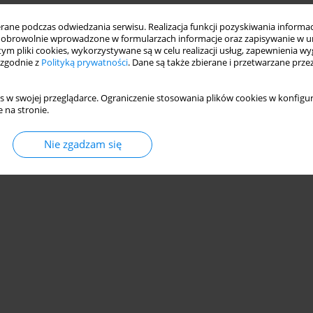
ne podczas odwiedzania serwisu. Realizacja funkcji pozyskiwania informacj
obrowolnie wprowadzone w formularzach informacje oraz zapisywanie w u
 tym pliki cookies, wykorzystywane są w celu realizacji usług, zapewnienia 
 zgodnie z
Polityką prywatności
. Dane są także zbierane i przetwarzane prze
s w swojej przeglądarce. Ograniczenie stosowania plików cookies w konfigur
 na stronie.
Nie zgadzam się