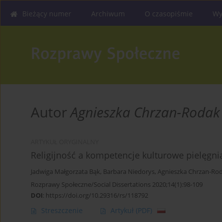
Bieżący numer
Archiwum
O czasopiśmie
Wy
Autor
Agnieszka Chrzan-Rodak
ARTYKUŁ ORYGINALNY
Religijność a kompetencje kulturowe pielęgn
Jadwiga Małgorzata Bąk
,
Barbara Niedorys
,
Agnieszka Chrzan-Ro
Rozprawy Społeczne/Social Dissertations 2020;14(1):98-109
DOI
:
https://doi.org/10.29316/rs/118792
Streszczenie
Artykuł
(PDF)