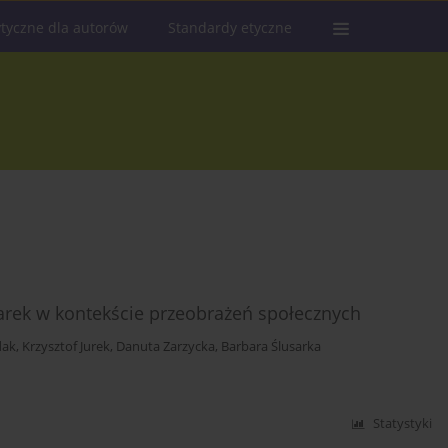
tyczne dla autorów
Standardy etyczne
iarek w kontekście przeobrażeń społecznych
dak
,
Krzysztof Jurek
,
Danuta Zarzycka
,
Barbara Ślusarka
Statystyki