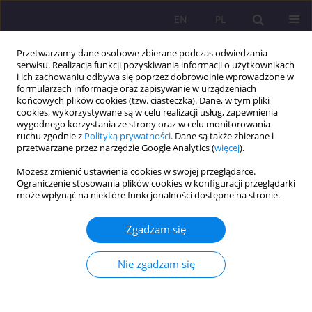
EN
PL
Przetwarzamy dane osobowe zbierane podczas odwiedzania
serwisu. Realizacja funkcji pozyskiwania informacji o użytkownikach
i ich zachowaniu odbywa się poprzez dobrowolnie wprowadzone w
formularzach informacje oraz zapisywanie w urządzeniach
końcowych plików cookies (tzw. ciasteczka). Dane, w tym pliki
cookies, wykorzystywane są w celu realizacji usług, zapewnienia
wygodnego korzystania ze strony oraz w celu monitorowania
ruchu zgodnie z
Polityką prywatności
. Dane są także zbierane i
przetwarzane przez narzędzie Google Analytics (
więcej
).
1/2020 vol. 14
Możesz zmienić ustawienia cookies w swojej przeglądarce.
Ograniczenie stosowania plików cookies w konfiguracji przeglądarki
ARTYKUŁ ORYGINALNY
może wpłynąć na niektóre funkcjonalności dostępne na stronie.
Religijność a kompetencje
Zgadzam się
kulturowe pielęgniarek w
Nie zgadzam się
kontekście przeobrażeń
społecznych