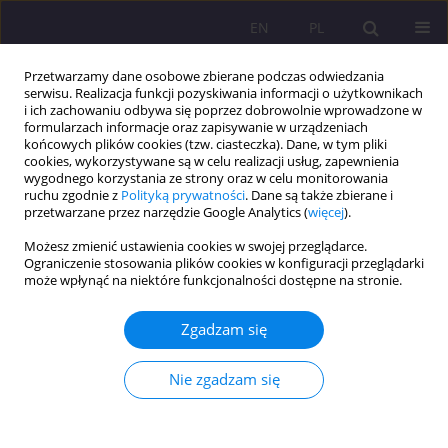
EN
PL
Przetwarzamy dane osobowe zbierane podczas odwiedzania
serwisu. Realizacja funkcji pozyskiwania informacji o użytkownikach
i ich zachowaniu odbywa się poprzez dobrowolnie wprowadzone w
formularzach informacje oraz zapisywanie w urządzeniach
końcowych plików cookies (tzw. ciasteczka). Dane, w tym pliki
cookies, wykorzystywane są w celu realizacji usług, zapewnienia
wygodnego korzystania ze strony oraz w celu monitorowania
ruchu zgodnie z
Polityką prywatności
. Dane są także zbierane i
przetwarzane przez narzędzie Google Analytics (
więcej
).
Autor
Aleksandra Dębowska
Możesz zmienić ustawienia cookies w swojej przeglądarce.
Ograniczenie stosowania plików cookies w konfiguracji przeglądarki
może wpłynąć na niektóre funkcjonalności dostępne na stronie.
ARTYKUŁ ORYGINALNY
Zachowania żywieniowe i wiedza na temat
Zgadzam się
żywności i żywienia studentów kierunku trener
personalny Akademii Wychowania Fizycznego
Nie zgadzam się
Józefa Piłsudskiego w Warszawie, Filii w Białej
Podlaskiej
Helena Popławska
,
Aleksandra Dębowska
,
Agnieszka Dmitruk
,