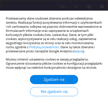
EN
PL
Przetwarzamy dane osobowe zbierane podczas odwiedzania
serwisu. Realizacja funkcji pozyskiwania informacji o użytkownikach
i ich zachowaniu odbywa się poprzez dobrowolnie wprowadzone w
formularzach informacje oraz zapisywanie w urządzeniach
końcowych plików cookies (tzw. ciasteczka). Dane, w tym pliki
cookies, wykorzystywane są w celu realizacji usług, zapewnienia
wygodnego korzystania ze strony oraz w celu monitorowania
ruchu zgodnie z
Polityką prywatności
. Dane są także zbierane i
przetwarzane przez narzędzie Google Analytics (
więcej
).
Autor
Magda Dąbrowska
Możesz zmienić ustawienia cookies w swojej przeglądarce.
Ograniczenie stosowania plików cookies w konfiguracji przeglądarki
może wpłynąć na niektóre funkcjonalności dostępne na stronie.
UMIEJĘTNOŚĆ UDZIELANIA PIERWSZEJ POMOCY
W NAGŁYCH WYPADKACH PRZEZ CZŁONKÓW
Zgadzam się
RODZIN ROLNICZYCH
Magda Dąbrowska
Nie zgadzam się
Rozprawy Społeczne/Social Dissertations 2012;6(2):145-152
DOI
:
https://doi.org/10.29316/rs/111287
Statystyki