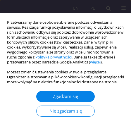
EN
PL
Przetwarzamy dane osobowe zbierane podczas odwiedzania
serwisu. Realizacja funkcji pozyskiwania informacji o użytkownikach
i ich zachowaniu odbywa się poprzez dobrowolnie wprowadzone w
formularzach informacje oraz zapisywanie w urządzeniach
końcowych plików cookies (tzw. ciasteczka). Dane, w tym pliki
cookies, wykorzystywane są w celu realizacji usług, zapewnienia
wygodnego korzystania ze strony oraz w celu monitorowania
ruchu zgodnie z
Polityką prywatności
. Dane są także zbierane i
przetwarzane przez narzędzie Google Analytics (
więcej
).
2/2012 vol. 6
Możesz zmienić ustawienia cookies w swojej przeglądarce.
Ograniczenie stosowania plików cookies w konfiguracji przeglądarki
może wpłynąć na niektóre funkcjonalności dostępne na stronie.
UMIEJĘTNOŚĆ UDZIELANIA
Zgadzam się
PIERWSZEJ POMOCY W
Nie zgadzam się
NAGŁYCH WYPADKACH PRZEZ
CZŁONKÓW RODZIN