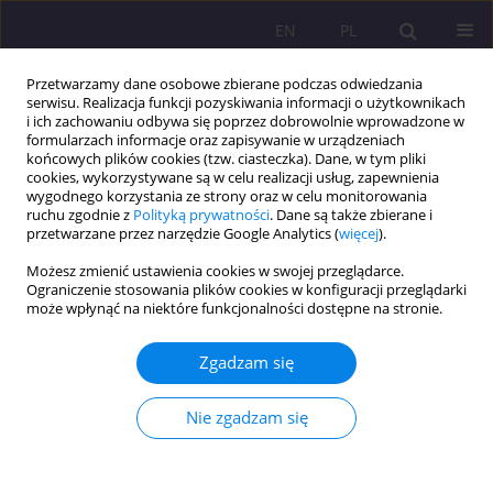
EN
PL
Przetwarzamy dane osobowe zbierane podczas odwiedzania
serwisu. Realizacja funkcji pozyskiwania informacji o użytkownikach
i ich zachowaniu odbywa się poprzez dobrowolnie wprowadzone w
formularzach informacje oraz zapisywanie w urządzeniach
końcowych plików cookies (tzw. ciasteczka). Dane, w tym pliki
cookies, wykorzystywane są w celu realizacji usług, zapewnienia
wygodnego korzystania ze strony oraz w celu monitorowania
ruchu zgodnie z
Polityką prywatności
. Dane są także zbierane i
przetwarzane przez narzędzie Google Analytics (
więcej
).
Słowo kluczowe
bezpieczeństwo
Możesz zmienić ustawienia cookies w swojej przeglądarce.
Ograniczenie stosowania plików cookies w konfiguracji przeglądarki
ARTYKUŁ ORYGINALNY
może wpłynąć na niektóre funkcjonalności dostępne na stronie.
Ewolucja tożsamości Organizacji Traktatu
Północnoatlantyckiego w latach 1991-2024 w
Zgadzam się
perspektywie bezpieczeństwa państw wschodniej
flanki NATO
Nie zgadzam się
Karol Dołęga
Rozprawy Społeczne/Social Dissertations 2025;19(1):168-180