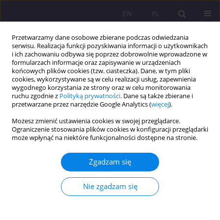
EN
PL
Przetwarzamy dane osobowe zbierane podczas odwiedzania
serwisu. Realizacja funkcji pozyskiwania informacji o użytkownikach
i ich zachowaniu odbywa się poprzez dobrowolnie wprowadzone w
formularzach informacje oraz zapisywanie w urządzeniach
końcowych plików cookies (tzw. ciasteczka). Dane, w tym pliki
cookies, wykorzystywane są w celu realizacji usług, zapewnienia
wygodnego korzystania ze strony oraz w celu monitorowania
ruchu zgodnie z
Polityką prywatności
. Dane są także zbierane i
przetwarzane przez narzędzie Google Analytics (
więcej
).
2/2012 vol. 6
Możesz zmienić ustawienia cookies w swojej przeglądarce.
Ograniczenie stosowania plików cookies w konfiguracji przeglądarki
może wpłynąć na niektóre funkcjonalności dostępne na stronie.
TWARDE I MIĘKKIE ELEMENTY
Zgadzam się
BEZPIECZEŃSTWA
Nie zgadzam się
NARODOWEGO