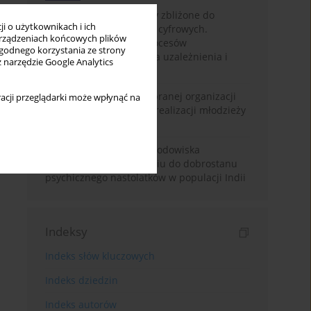
Loot boxy – mechanizmy zbliżone do
i o użytkownikach i ich
hazardu ukryte w grach cyfrowych.
rządzeniach końcowych plików
Narracyjny przegląd procesów
wygodnego korzystania ze strony
psychologicznych, ryzyka uzależnienia i
z narzędzie Google Analytics
regulacji prawnych
Znaczenie wsparcia wybranej organizacji
acji przeglądarki może wpłynąć na
pozarządowej dla samorealizacji młodzieży
pokolenia Z
Badanie osobowości i środowiska
rodzinnego w odniesieniu do dobrostanu
psychicznego nastolatków w populacji Indii
Indeksy
Indeks słów kluczowych
Indeks dziedzin
Indeks autorów