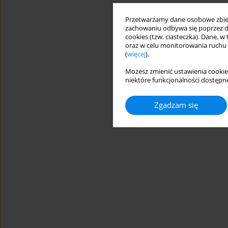
Przetwarzamy dane osobowe zbiera
zachowaniu odbywa się poprzez d
cookies (tzw. ciasteczka). Dane, w
oraz w celu monitorowania ruchu
(
więcej
).
Możesz zmienić ustawienia cookie
niektóre funkcjonalności dostępne
Zgadzam się