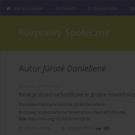
Bieżący numer
Archiwum
O czasopiśmie
Wy
Autor
Jūratė Danielienė
ARTYKUŁ ORYGINALNY
Relacje dzieci-uchodźców w grupie rówieśnicze
Stanisława Katarzyna Nazaruk
,
Jūratė Danielienė
Rozprawy Społeczne/Social Dissertations 2024;18(1):472-486
DOI
:
https://doi.org/10.29316/rs/193192
Streszczenie
Artykuł
(PDF)