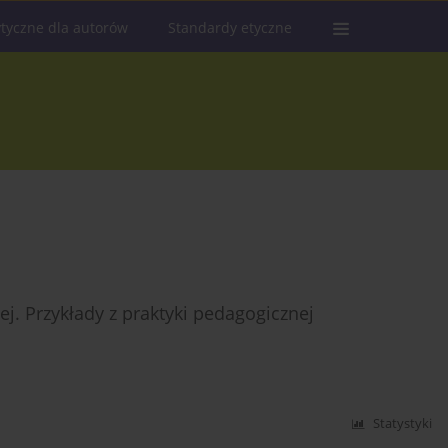
tyczne dla autorów
Standardy etyczne
j. Przykłady z praktyki pedagogicznej
Statystyki