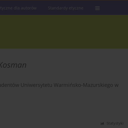
tyczne dla autorów
Standardy etyczne
-Kosman
studentów Uniwersytetu Warmińsko-Mazurskiego w
Statystyki