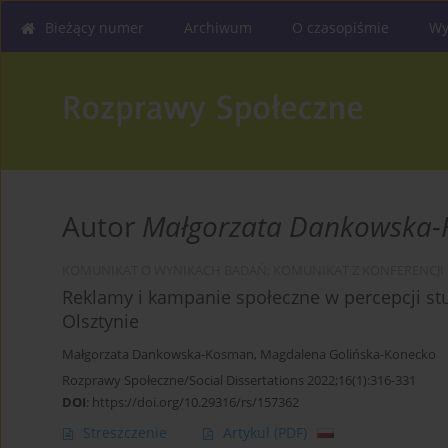
Bieżący numer
Archiwum
O czasopiśmie
Wy
Autor
Małgorzata Dankowska
KOMUNIKAT O WYNIKACH BADAŃ; KOMUNIKAT Z KONFERENCJI
Reklamy i kampanie społeczne w percepcji 
Olsztynie
Małgorzata Dankowska-Kosman
,
Magdalena Golińska-Konecko
Rozprawy Społeczne/Social Dissertations 2022;16(1):316-331
DOI
:
https://doi.org/10.29316/rs/157362
Streszczenie
Artykuł
(PDF)