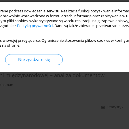
ne podczas odwiedzania serwisu. Realizacja funkcji pozyskiwania informacj
obrowolnie wprowadzone w formularzach informacje oraz zapisywanie w u
atków
 tym pliki cookies, wykorzystywane są w celu realizacji usług, zapewnienia 
 zgodnie z
Polityką prywatności
. Dane są także zbierane i przetwarzane prze
s w swojej przeglądarce. Ograniczenie stosowania plików cookies w konfigur
 na stronie.
Statystyki
Nie zgadzam się
eni międzynarodowej – analiza dokumentów
-Kosman
Statystyki