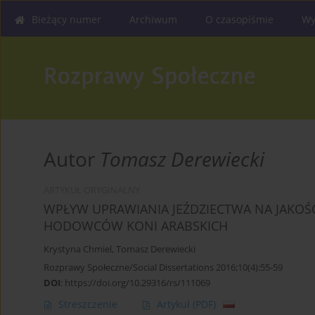
Bieżący numer
Archiwum
O czasopiśmie
Wy
Autor
Tomasz Derewiecki
ARTYKUŁ ORYGINALNY
WPŁYW UPRAWIANIA JEŹDZIECTWA NA JAKOŚ
HODOWCÓW KONI ARABSKICH
Krystyna Chmiel
,
Tomasz Derewiecki
Rozprawy Społeczne/Social Dissertations 2016;10(4):55-59
DOI
:
https://doi.org/10.29316/rs/111069
Streszczenie
Artykuł
(PDF)