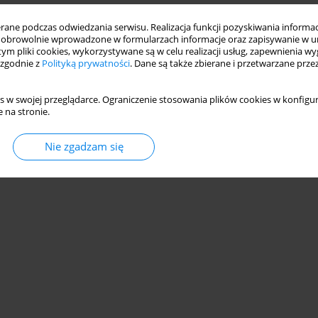
ne podczas odwiedzania serwisu. Realizacja funkcji pozyskiwania informacj
obrowolnie wprowadzone w formularzach informacje oraz zapisywanie w u
ZYCZNEJ DAWNYCH POLAKÓW
 tym pliki cookies, wykorzystywane są w celu realizacji usług, zapewnienia 
 zgodnie z
Polityką prywatności
. Dane są także zbierane i przetwarzane prze
s w swojej przeglądarce. Ograniczenie stosowania plików cookies w konfigur
 na stronie.
Statystyki
Nie zgadzam się