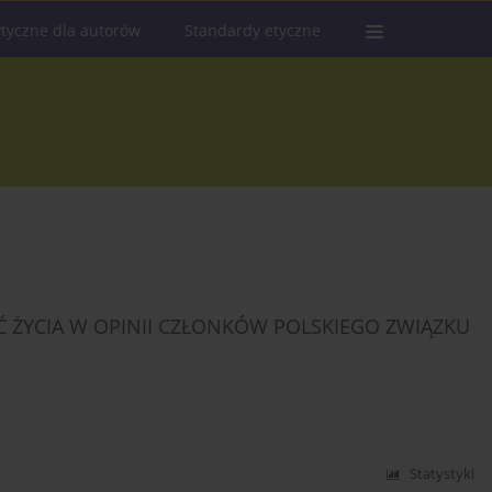
tyczne dla autorów
Standardy etyczne
Ć ŻYCIA W OPINII CZŁONKÓW POLSKIEGO ZWIĄZKU
Statystyki