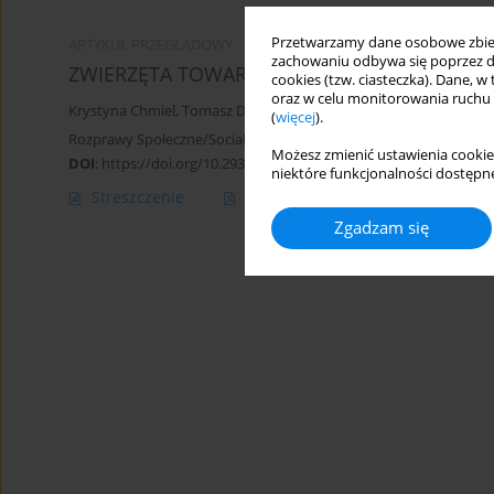
Przetwarzamy dane osobowe zbiera
ARTYKUŁ PRZEGLĄDOWY
zachowaniu odbywa się poprzez d
ZWIERZĘTA TOWARZYSZĄCE AKTYWNOŚCI FI
cookies (tzw. ciasteczka). Dane, w
oraz w celu monitorowania ruchu
Krystyna Chmiel
,
Tomasz Derewiecki
(
więcej
).
Rozprawy Społeczne/Social Dissertations 2017;11(3):71-74
Możesz zmienić ustawienia cookie
DOI
:
https://doi.org/10.29316/rs.2017.30
niektóre funkcjonalności dostępne
Streszczenie
Artykuł
(PDF)
Zgadzam się