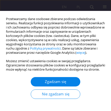
EN
PL
Przetwarzamy dane osobowe zbierane podczas odwiedzania
serwisu. Realizacja funkcji pozyskiwania informacji o użytkownikach
i ich zachowaniu odbywa się poprzez dobrowolnie wprowadzone w
formularzach informacje oraz zapisywanie w urządzeniach
końcowych plików cookies (tzw. ciasteczka). Dane, w tym pliki
cookies, wykorzystywane są w celu realizacji usług, zapewnienia
wygodnego korzystania ze strony oraz w celu monitorowania
ruchu zgodnie z
Polityką prywatności
. Dane są także zbierane i
przetwarzane przez narzędzie Google Analytics (
więcej
).
Autor
Katarzyna Dojwa
Możesz zmienić ustawienia cookies w swojej przeglądarce.
Ograniczenie stosowania plików cookies w konfiguracji przeglądarki
może wpłynąć na niektóre funkcjonalności dostępne na stronie.
STRUKTURA ZAWODOWA I SPOŁECZNA
PERCEPCJA PROFESJI W POLSCE. UJĘCIE
Zgadzam się
SOCJOLOGICZNE
Jan Maciejewski
,
Katarzyna Dojwa
Nie zgadzam się
Rozprawy Społeczne/Social Dissertations 2010;4(2):41-58
DOI
:
https://doi.org/10.29316/rs/111344
Statystyki