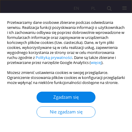
EN
PL
Przetwarzamy dane osobowe zbierane podczas odwiedzania
serwisu. Realizacja funkcji pozyskiwania informacji o użytkownikach
i ich zachowaniu odbywa się poprzez dobrowolnie wprowadzone w
formularzach informacje oraz zapisywanie w urządzeniach
końcowych plików cookies (tzw. ciasteczka). Dane, w tym pliki
cookies, wykorzystywane są w celu realizacji usług, zapewnienia
wygodnego korzystania ze strony oraz w celu monitorowania
ruchu zgodnie z
Polityką prywatności
. Dane są także zbierane i
przetwarzane przez narzędzie Google Analytics (
więcej
).
Autor
Wioleta Dragan
Możesz zmienić ustawienia cookies w swojej przeglądarce.
Ograniczenie stosowania plików cookies w konfiguracji przeglądarki
może wpłynąć na niektóre funkcjonalności dostępne na stronie.
ARTYKUŁ ORYGINALNY
ZACHOWANIA ZDROWOTNE STUDENTÓW
Zgadzam się
UNIWERSYTETU MEDYCZNEGO W LUBLINIE W
ZALEŻNOŚCI OD MIEJSCA ZAMIESZKANIA
Nie zgadzam się
Beata Kropornicka
,
Bożena Baczewska
,
Wioleta Dragan
,
Ewa
Krzyżanowska
,
Cecylia Olszak
,
Ewa Szymczuk
Rozprawy Społeczne/Social Dissertations 2015;9(2):58-64