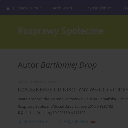
Bieżący numer
Archiwum
O czasopiśmie
Wy
Autor
Bartłomiej Drop
ARTYKUŁ ORYGINALNY
UZALEŻNIENIE OD NIKOTYNY WŚRÓD STUDE
Beata Kropornicka
,
Bożena Baczewska
,
Paulina Domańska
,
Elżbi
Rozprawy Społeczne/Social Dissertations 2015;9(3):87-92
DOI
:
https://doi.org/10.29316/rs/111108
Streszczenie
Artykuł
(PDF)