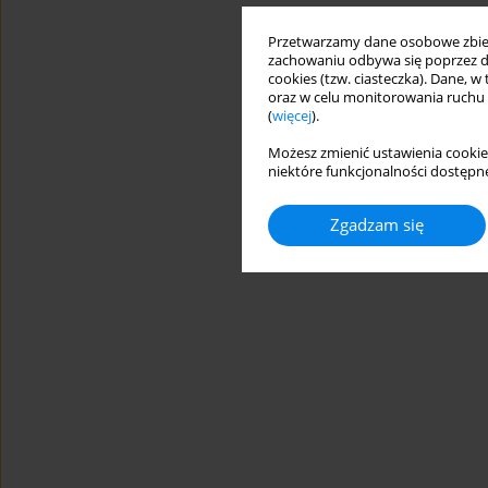
Przetwarzamy dane osobowe zbiera
zachowaniu odbywa się poprzez d
cookies (tzw. ciasteczka). Dane, w
oraz w celu monitorowania ruchu
(
więcej
).
Możesz zmienić ustawienia cookie
niektóre funkcjonalności dostępne
Zgadzam się