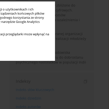
Loot boxy – mechanizmy zbliżone do
i o użytkownikach i ich
hazardu ukryte w grach cyfrowych.
rządzeniach końcowych plików
Narracyjny przegląd procesów
wygodnego korzystania ze strony
psychologicznych, ryzyka uzależnienia i
z narzędzie Google Analytics
regulacji prawnych
Znaczenie wsparcia wybranej organizacji
acji przeglądarki może wpłynąć na
pozarządowej dla samorealizacji młodzieży
pokolenia Z
Badanie osobowości i środowiska
rodzinnego w odniesieniu do dobrostanu
psychicznego nastolatków w populacji Indii
Indeksy
Indeks słów kluczowych
Indeks dziedzin
Indeks autorów