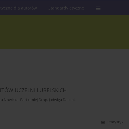
tyczne dla autorów
Standardy etyczne
NTÓW UCZELNI LUBELSKICH
eta Nowicka
,
Bartłomiej Drop
,
Jadwiga Daniluk
Statystyki