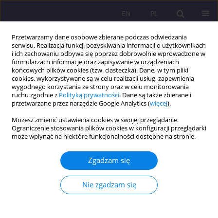
EN
PL
Przetwarzamy dane osobowe zbierane podczas odwiedzania
serwisu. Realizacja funkcji pozyskiwania informacji o użytkownikach
i ich zachowaniu odbywa się poprzez dobrowolnie wprowadzone w
formularzach informacje oraz zapisywanie w urządzeniach
końcowych plików cookies (tzw. ciasteczka). Dane, w tym pliki
cookies, wykorzystywane są w celu realizacji usług, zapewnienia
wygodnego korzystania ze strony oraz w celu monitorowania
ruchu zgodnie z
Polityką prywatności
. Dane są także zbierane i
przetwarzane przez narzędzie Google Analytics (
więcej
).
Autor
Zbigniew Formella
Możesz zmienić ustawienia cookies w swojej przeglądarce.
Ograniczenie stosowania plików cookies w konfiguracji przeglądarki
może wpłynąć na niektóre funkcjonalności dostępne na stronie.
ARTYKUŁ ORYGINALNY
Związek między stygmatyzacją a
Zgadzam się
niezadowoleniem z wizerunku ciała wśród
studentów Państwowego Uniwersytetu Nauki i
Nie zgadzam się
Technologii w Enugu
Zbigniew Szczepan Formella
,
Benedict Chidi Ugwuanyi
,
Mabel Chinyere
Ugwu