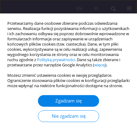
EN
PL
Przetwarzamy dane osobowe zbierane podczas odwiedzania
serwisu. Realizacja funkcji pozyskiwania informacji o użytkownikach
i ich zachowaniu odbywa się poprzez dobrowolnie wprowadzone w
formularzach informacje oraz zapisywanie w urządzeniach
końcowych plików cookies (tzw. ciasteczka). Dane, w tym pliki
cookies, wykorzystywane są w celu realizacji usług, zapewnienia
wygodnego korzystania ze strony oraz w celu monitorowania
ruchu zgodnie z
Polityką prywatności
. Dane są także zbierane i
przetwarzane przez narzędzie Google Analytics (
więcej
).
Autor
Jacek Jagnicki
Możesz zmienić ustawienia cookies w swojej przeglądarce.
Ograniczenie stosowania plików cookies w konfiguracji przeglądarki
może wpłynąć na niektóre funkcjonalności dostępne na stronie.
ARTYKUŁ ORYGINALNY
AKTYWNOŚĆ ZAWODOWA OSÓB Z
Zgadzam się
NIEPEŁNOSPRAWNOŚCIĄ FIZYCZNĄ Z
WOJEWÓDZTWA LUBELSKIEGO A CZYNNIKI
Nie zgadzam się
SPOŁECZNO-DEMOGRAFICZNE
Grzegorz Józef Nowicki
,
Magdalena Młynarska
,
Jolanta Dyndur
,
Barbara Ślusarska
,
Jacek Jagnicki
,
Ewa Chemperek