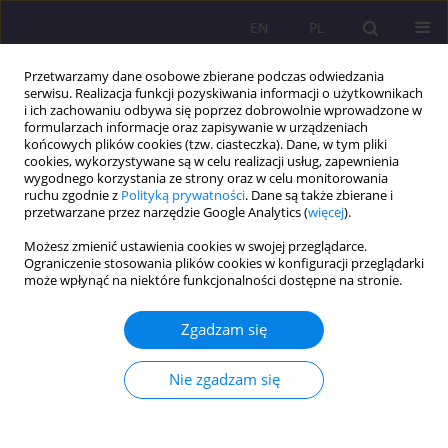
EN
PL
Przetwarzamy dane osobowe zbierane podczas odwiedzania
serwisu. Realizacja funkcji pozyskiwania informacji o użytkownikach
i ich zachowaniu odbywa się poprzez dobrowolnie wprowadzone w
formularzach informacje oraz zapisywanie w urządzeniach
końcowych plików cookies (tzw. ciasteczka). Dane, w tym pliki
cookies, wykorzystywane są w celu realizacji usług, zapewnienia
wygodnego korzystania ze strony oraz w celu monitorowania
ruchu zgodnie z
Polityką prywatności
. Dane są także zbierane i
przetwarzane przez narzędzie Google Analytics (
więcej
).
Autor
Anna Jeznach
Możesz zmienić ustawienia cookies w swojej przeglądarce.
Ograniczenie stosowania plików cookies w konfiguracji przeglądarki
może wpłynąć na niektóre funkcjonalności dostępne na stronie.
ARTYKUŁ RECENZYJNY
Marzena Ruszkowska (2013) DIAGNOZA RODZIN
Zgadzam się
ZASTĘPCZYCH W OBLICZU DYLEMATÓW
WSPÓŁCZESNOŚCI, WARSZAWA, CZRZ,
Nie zgadzam się
PUBLIKACJA W RAMACH PROJEKTU:
,,KOORDYNACJA NA RZECZ AKTYWNEJ
INTEGRACJI” W RAMACH DZIAŁANIA 1.2