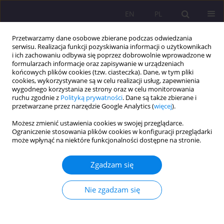
EN
PL
Przetwarzamy dane osobowe zbierane podczas odwiedzania
serwisu. Realizacja funkcji pozyskiwania informacji o użytkownikach
i ich zachowaniu odbywa się poprzez dobrowolnie wprowadzone w
formularzach informacje oraz zapisywanie w urządzeniach
końcowych plików cookies (tzw. ciasteczka). Dane, w tym pliki
cookies, wykorzystywane są w celu realizacji usług, zapewnienia
wygodnego korzystania ze strony oraz w celu monitorowania
ruchu zgodnie z
Polityką prywatności
. Dane są także zbierane i
przetwarzane przez narzędzie Google Analytics (
więcej
).
Autor
Marek Kania
Możesz zmienić ustawienia cookies w swojej przeglądarce.
Ograniczenie stosowania plików cookies w konfiguracji przeglądarki
może wpłynąć na niektóre funkcjonalności dostępne na stronie.
ARTYKUŁ ORYGINALNY
Cyfrowa transformacja sektora MŚP – bariery,
Zgadzam się
korzyści i przyszłe scenariusze rozwoju
Marek Kania
Nie zgadzam się
Rozprawy Społeczne/Social Dissertations 2025;19(1):261-276
DOI
:
https://doi.org/10.29316/rs/211185
Statystyki