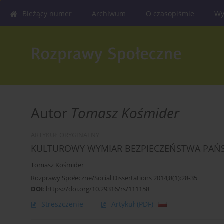
Bieżący numer
Archiwum
O czasopiśmie
Wy
Autor
Tomasz Kośmider
ARTYKUŁ ORYGINALNY
KULTUROWY WYMIAR BEZPIECZEŃSTWA PAŃS
Tomasz Kośmider
Rozprawy Społeczne/Social Dissertations 2014;8(1):28-35
DOI
:
https://doi.org/10.29316/rs/111158
Streszczenie
Artykuł
(PDF)