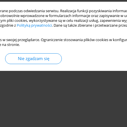
ne podczas odwiedzania serwisu. Realizacja funkcji pozyskiwania informacj
ZWÓJ ZDOLNOŚCI OPERACYJNYCH UNII
obrowolnie wprowadzone w formularzach informacje oraz zapisywanie w u
DO AMSTERDAMU Z UWZGLĘDNIENIEM ROLI
 tym pliki cookies, wykorzystywane są w celu realizacji usług, zapewnienia 
IE NORWEGII, OFICYNA WYDAWNICZA
 zgodnie z
Polityką prywatności
. Dane są także zbierane i przetwarzane prze
s w swojej przeglądarce. Ograniczenie stosowania plików cookies w konfigur
 na stronie.
Nie zgadzam się
Statystyki