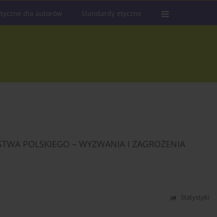
tyczne dla autorów
Standardy etyczne
TWA POLSKIEGO – WYZWANIA I ZAGROŻENIA
Statystyki