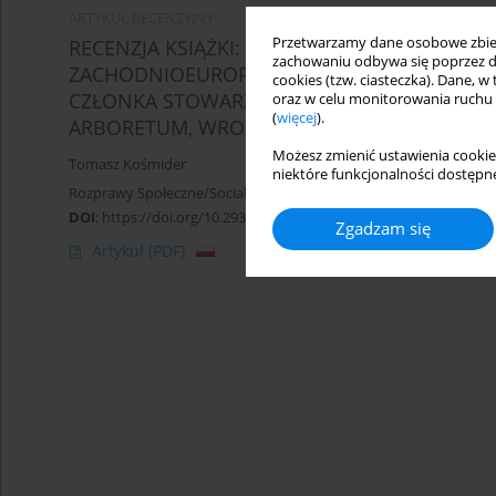
ARTYKUŁ RECENZYJNY
Przetwarzamy dane osobowe zbiera
RECENZJA KSIĄŻKI: GRZEGORZ RDZANEK, RO
zachowaniu odbywa się poprzez d
ZACHODNIOEUROPEJSKIEJ OD MAASTRICHT 
cookies (tzw. ciasteczka). Dane, w
CZŁONKA STOWARZYSZONEGO NA PRZYKŁADZ
oraz w celu monitorowania ruchu
(
więcej
).
ARBORETUM, WROCŁAW 2013, SS. 289
Możesz zmienić ustawienia cookie
Tomasz Kośmider
niektóre funkcjonalności dostępne
Rozprawy Społeczne/Social Dissertations 2015;9(1):79-80
DOI
:
https://doi.org/10.29316/rs/111086
Zgadzam się
Artykuł
(PDF)