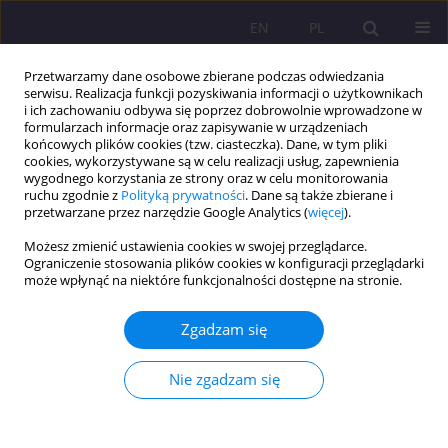
EN
PL
Przetwarzamy dane osobowe zbierane podczas odwiedzania
serwisu. Realizacja funkcji pozyskiwania informacji o użytkownikach
i ich zachowaniu odbywa się poprzez dobrowolnie wprowadzone w
formularzach informacje oraz zapisywanie w urządzeniach
końcowych plików cookies (tzw. ciasteczka). Dane, w tym pliki
cookies, wykorzystywane są w celu realizacji usług, zapewnienia
wygodnego korzystania ze strony oraz w celu monitorowania
ruchu zgodnie z
Polityką prywatności
. Dane są także zbierane i
przetwarzane przez narzędzie Google Analytics (
więcej
).
Autor
Małgorzata Kochańska
Możesz zmienić ustawienia cookies w swojej przeglądarce.
Ograniczenie stosowania plików cookies w konfiguracji przeglądarki
może wpłynąć na niektóre funkcjonalności dostępne na stronie.
ARTYKUŁ ORYGINALNY
Rola SI w wspieraniu zdrowia, dobrostanui
Zgadzam się
efektywności pracownika
Małgorzata Helena Kochańska
Nie zgadzam się
Rozprawy Społeczne/Social Dissertations 2025;19(1):329-346
DOI
:
https://doi.org/10.29316/rs/213654
Statystyki