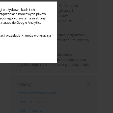
Loot boxy – mechanizmy zbliżone do
i o użytkownikach i ich
hazardu ukryte w grach cyfrowych.
rządzeniach końcowych plików
Narracyjny przegląd procesów
wygodnego korzystania ze strony
psychologicznych, ryzyka uzależnienia i
z narzędzie Google Analytics
regulacji prawnych
Znaczenie wsparcia wybranej organizacji
acji przeglądarki może wpłynąć na
pozarządowej dla samorealizacji młodzieży
pokolenia Z
Badanie osobowości i środowiska
rodzinnego w odniesieniu do dobrostanu
psychicznego nastolatków w populacji Indii
Indeksy
Indeks słów kluczowych
Indeks dziedzin
Indeks autorów