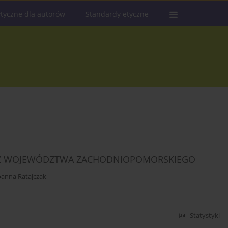
tyczne dla autorów
Standardy etyczne
Y Z WOJEWÓDZTWA ZACHODNIOPOMORSKIEGO
oanna Ratajczak
Statystyki