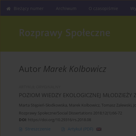
Bieżący numer
Archiwum
O czasopiśmie
Wy
Autor
Marek Kolbowicz
ARTYKUŁ ORYGINALNY
POZIOM WIEDZY EKOLOGICZNEJ MŁODZIEŻ
Marta Stępień-Słodkowska
,
Marek Kolbowicz
,
Tomasz Zalewski
,
J
Rozprawy Społeczne/Social Dissertations 2018;12(1):66-72
DOI
:
https://doi.org/10.29316/rs.2018.08
Streszczenie
Artykuł
(PDF)