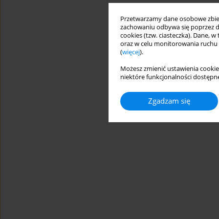
Przetwarzamy dane osobowe zbiera
zachowaniu odbywa się poprzez d
cookies (tzw. ciasteczka). Dane, w
oraz w celu monitorowania ruchu
(
więcej
).
Możesz zmienić ustawienia cookie
niektóre funkcjonalności dostępne
Zgadzam się