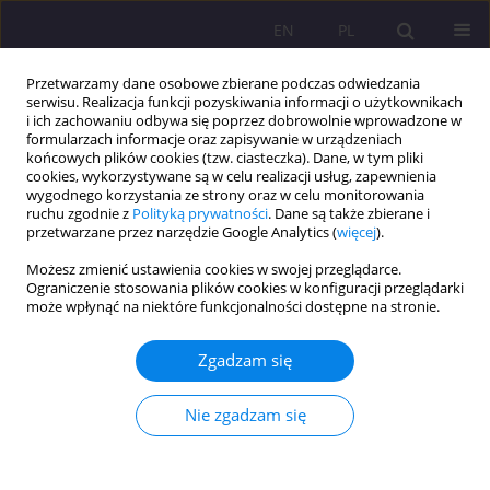
EN
PL
Przetwarzamy dane osobowe zbierane podczas odwiedzania
serwisu. Realizacja funkcji pozyskiwania informacji o użytkownikach
i ich zachowaniu odbywa się poprzez dobrowolnie wprowadzone w
formularzach informacje oraz zapisywanie w urządzeniach
końcowych plików cookies (tzw. ciasteczka). Dane, w tym pliki
cookies, wykorzystywane są w celu realizacji usług, zapewnienia
wygodnego korzystania ze strony oraz w celu monitorowania
ruchu zgodnie z
Polityką prywatności
. Dane są także zbierane i
przetwarzane przez narzędzie Google Analytics (
więcej
).
1/2018 vol. 12
Możesz zmienić ustawienia cookies w swojej przeglądarce.
Ograniczenie stosowania plików cookies w konfiguracji przeglądarki
ARTYKUŁ ORYGINALNY
może wpłynąć na niektóre funkcjonalności dostępne na stronie.
POZIOM WIEDZY
Zgadzam się
EKOLOGICZNEJ MŁODZIEŻY Z
Nie zgadzam się
WOJEWÓDZTWA
ZACHODNIOPOMORSKIEGO