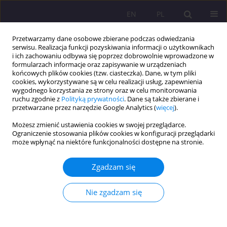
EN
PL
Przetwarzamy dane osobowe zbierane podczas odwiedzania
serwisu. Realizacja funkcji pozyskiwania informacji o użytkownikach
i ich zachowaniu odbywa się poprzez dobrowolnie wprowadzone w
formularzach informacje oraz zapisywanie w urządzeniach
końcowych plików cookies (tzw. ciasteczka). Dane, w tym pliki
cookies, wykorzystywane są w celu realizacji usług, zapewnienia
wygodnego korzystania ze strony oraz w celu monitorowania
ruchu zgodnie z
Polityką prywatności
. Dane są także zbierane i
przetwarzane przez narzędzie Google Analytics (
więcej
).
Autor
Helena Konowaluk-Nikitin
Możesz zmienić ustawienia cookies w swojej przeglądarce.
Ograniczenie stosowania plików cookies w konfiguracji przeglądarki
ARTYKUŁ ORYGINALNY
może wpłynąć na niektóre funkcjonalności dostępne na stronie.
Wychowanie zdrowotne w świetle personalizmu
Jana Pawła II
Zgadzam się
Zofia Kubińska
,
Helena Konowaluk-Nikitin
Nie zgadzam się
Rozprawy Społeczne/Social Dissertations 2021;15(4):30-41
DOI
:
https://doi.org/10.29316/rs/144081
Statystyki