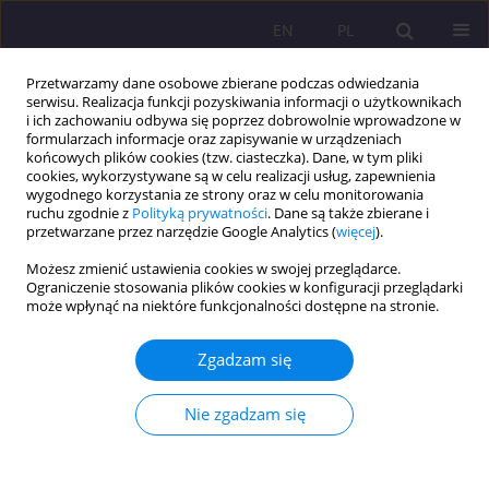
EN
PL
Przetwarzamy dane osobowe zbierane podczas odwiedzania
serwisu. Realizacja funkcji pozyskiwania informacji o użytkownikach
i ich zachowaniu odbywa się poprzez dobrowolnie wprowadzone w
formularzach informacje oraz zapisywanie w urządzeniach
końcowych plików cookies (tzw. ciasteczka). Dane, w tym pliki
cookies, wykorzystywane są w celu realizacji usług, zapewnienia
wygodnego korzystania ze strony oraz w celu monitorowania
ruchu zgodnie z
Polityką prywatności
. Dane są także zbierane i
przetwarzane przez narzędzie Google Analytics (
więcej
).
Autor
Mariola Kozubek
Możesz zmienić ustawienia cookies w swojej przeglądarce.
Ograniczenie stosowania plików cookies w konfiguracji przeglądarki
może wpłynąć na niektóre funkcjonalności dostępne na stronie.
ARTYKUŁ ORYGINALNY
Inkluzja w ujęciu Papieża Franciszka inspiracją
Zgadzam się
dla edukacji włączającej
Mariola Teresa Kozubek
Nie zgadzam się
Rozprawy Społeczne/Social Dissertations 2020;14(4):18-33
DOI
:
https://doi.org/10.29316/rs/132353
Statystyki