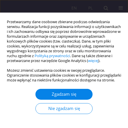
EN
PL
Przetwarzamy dane osobowe zbierane podczas odwiedzania
serwisu. Realizacja funkcji pozyskiwania informacji o użytkownikach
i ich zachowaniu odbywa się poprzez dobrowolnie wprowadzone w
formularzach informacje oraz zapisywanie w urządzeniach
końcowych plików cookies (tzw. ciasteczka). Dane, w tym pliki
cookies, wykorzystywane są w celu realizacji usług, zapewnienia
wygodnego korzystania ze strony oraz w celu monitorowania
ruchu zgodnie z
Polityką prywatności
. Dane są także zbierane i
przetwarzane przez narzędzie Google Analytics (
więcej
).
4/2020 vol. 14
Możesz zmienić ustawienia cookies w swojej przeglądarce.
Ograniczenie stosowania plików cookies w konfiguracji przeglądarki
ARTYKUŁ ORYGINALNY
może wpłynąć na niektóre funkcjonalności dostępne na stronie.
Inkluzja w ujęciu Papieża
Zgadzam się
Franciszka inspiracją dla
Nie zgadzam się
edukacji włączającej