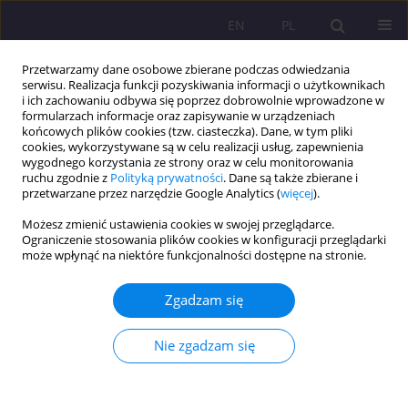
EN
PL
Przetwarzamy dane osobowe zbierane podczas odwiedzania
serwisu. Realizacja funkcji pozyskiwania informacji o użytkownikach
i ich zachowaniu odbywa się poprzez dobrowolnie wprowadzone w
formularzach informacje oraz zapisywanie w urządzeniach
końcowych plików cookies (tzw. ciasteczka). Dane, w tym pliki
cookies, wykorzystywane są w celu realizacji usług, zapewnienia
wygodnego korzystania ze strony oraz w celu monitorowania
ruchu zgodnie z
Polityką prywatności
. Dane są także zbierane i
przetwarzane przez narzędzie Google Analytics (
więcej
).
Archiwum
Możesz zmienić ustawienia cookies w swojej przeglądarce.
Ograniczenie stosowania plików cookies w konfiguracji przeglądarki
4/2020 vol. 14
może wpłynąć na niektóre funkcjonalności dostępne na stronie.
Zgadzam się
ARTYKUŁ ORYGINALNY
Etos pracy i znaczenie kapitału ludzkiego dla
Nie zgadzam się
rozwoju gospodarczego
Adam Biela Biela
Rozprawy Społeczne/Social Dissertations 2020;14(4):1-16