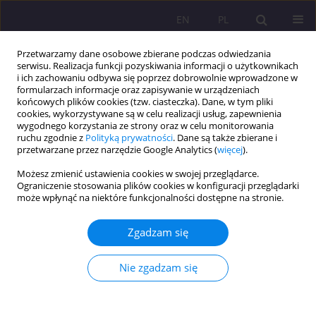
EN
PL
Przetwarzamy dane osobowe zbierane podczas odwiedzania
serwisu. Realizacja funkcji pozyskiwania informacji o użytkownikach
i ich zachowaniu odbywa się poprzez dobrowolnie wprowadzone w
formularzach informacje oraz zapisywanie w urządzeniach
końcowych plików cookies (tzw. ciasteczka). Dane, w tym pliki
cookies, wykorzystywane są w celu realizacji usług, zapewnienia
wygodnego korzystania ze strony oraz w celu monitorowania
ruchu zgodnie z
Polityką prywatności
. Dane są także zbierane i
przetwarzane przez narzędzie Google Analytics (
więcej
).
Autor
Katarzyna Kurkiewicz
Możesz zmienić ustawienia cookies w swojej przeglądarce.
Ograniczenie stosowania plików cookies w konfiguracji przeglądarki
może wpłynąć na niektóre funkcjonalności dostępne na stronie.
ARTYKUŁ PRZEGLĄDOWY
Cyfrowa transformacja a przyszłość zawodowa
Zgadzam się
Katarzyna Kurkiewicz
Rozprawy Społeczne/Social Dissertations 2025;19(1):121-133
Nie zgadzam się
DOI
:
https://doi.org/10.29316/rs/203146
Statystyki