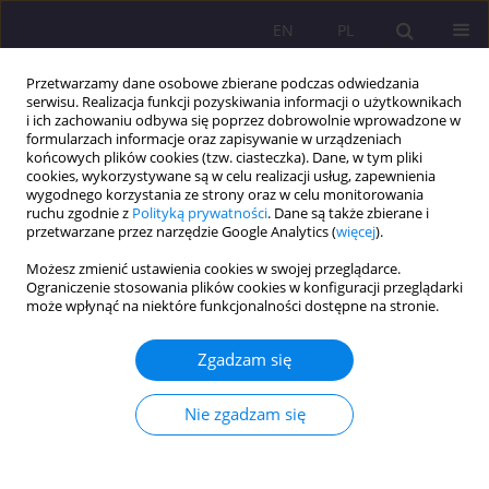
EN
PL
Przetwarzamy dane osobowe zbierane podczas odwiedzania
serwisu. Realizacja funkcji pozyskiwania informacji o użytkownikach
i ich zachowaniu odbywa się poprzez dobrowolnie wprowadzone w
formularzach informacje oraz zapisywanie w urządzeniach
końcowych plików cookies (tzw. ciasteczka). Dane, w tym pliki
cookies, wykorzystywane są w celu realizacji usług, zapewnienia
wygodnego korzystania ze strony oraz w celu monitorowania
ruchu zgodnie z
Polityką prywatności
. Dane są także zbierane i
przetwarzane przez narzędzie Google Analytics (
więcej
).
Autor
Monika Kwiecień-Głaz
Możesz zmienić ustawienia cookies w swojej przeglądarce.
Ograniczenie stosowania plików cookies w konfiguracji przeglądarki
może wpłynąć na niektóre funkcjonalności dostępne na stronie.
ARTYKUŁ RECENZYJNY
Recenzja książki Ewy Domagały-Zyśk, Uczelnia
Zgadzam się
dostępna dla studentów z
niepełnosprawnościami i chorobami
Nie zgadzam się
przewlekłymi. Doświadczenia i rekomendacje,
Lublin Wydawnictwo KUL 2023
Monika Kwiecień-Głaz