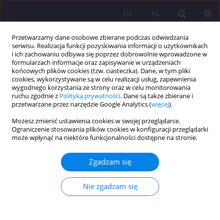
EN
PL
Przetwarzamy dane osobowe zbierane podczas odwiedzania
serwisu. Realizacja funkcji pozyskiwania informacji o użytkownikach
i ich zachowaniu odbywa się poprzez dobrowolnie wprowadzone w
formularzach informacje oraz zapisywanie w urządzeniach
końcowych plików cookies (tzw. ciasteczka). Dane, w tym pliki
cookies, wykorzystywane są w celu realizacji usług, zapewnienia
wygodnego korzystania ze strony oraz w celu monitorowania
ruchu zgodnie z
Polityką prywatności
. Dane są także zbierane i
przetwarzane przez narzędzie Google Analytics (
więcej
).
Autor
Łukasz Lipski
Możesz zmienić ustawienia cookies w swojej przeglądarce.
Ograniczenie stosowania plików cookies w konfiguracji przeglądarki
może wpłynąć na niektóre funkcjonalności dostępne na stronie.
ARTYKUŁ ORYGINALNY
Przeciwdziałanie zagrożeniom w funkcjonowania
Zgadzam się
muzeów w Polsce podczas pandemii Covid 19 w
2020 roku w kontekście roli muzeów w tworzeniu
Nie zgadzam się
tożsamości kulturowej oraz zabezpieczenia
dziedzictwa kulturowego.
Łukasz Lipski